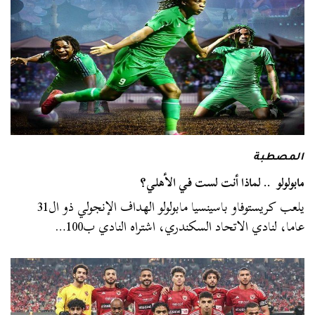
المصطبة
مابولولو .. لماذا أنت لست في الأهلي؟
يلعب كريستوفاو باسينسيا مابولولو الهداف الإنجولي ذو ال31
عاما، لنادي الاتحاد السكندري، اشتراه النادي ب100…