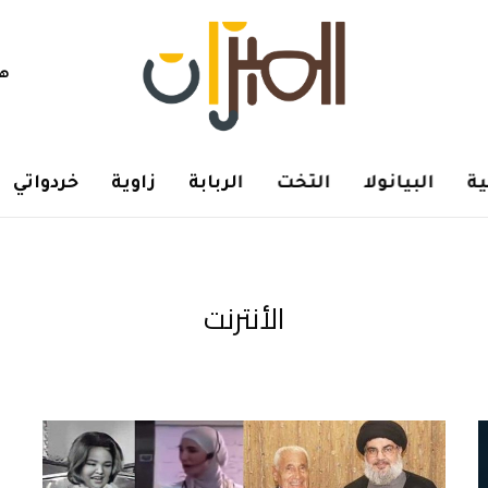
هم
ة
البيانولا
التخت
الربابة
زاوية
خردواتي
الأنترنت