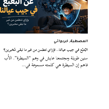
المصطبة
,
خردواتي
البُعبُع في جيب عيالنا.. فإزاي نتطمن من غير ما نبقى مُخبرين؟
سنين طويلة ومجتمعنا عايش في وهم “السيطرة”. الأب
فاهم إن السيطرة هي كلمته مسموعة في…