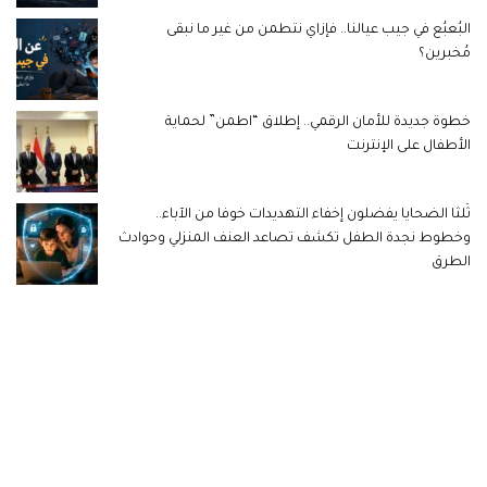
البُعبُع في جيب عيالنا.. فإزاي نتطمن من غير ما نبقى
مُخبرين؟
خطوة جديدة للأمان الرقمي.. إطلاق “اطمن” لحماية
الأطفال على الإنترنت
ثُلثا الضحايا يفضلون إخفاء التهديدات خوفا من الآباء..
وخطوط نجدة الطفل تكشف تصاعد العنف المنزلي وحوادث
الطرق