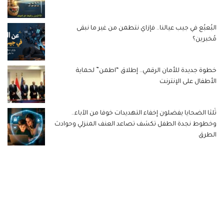
البُعبُع في جيب عيالنا.. فإزاي نتطمن من غير ما نبقى
مُخبرين؟
خطوة جديدة للأمان الرقمي.. إطلاق “اطمن” لحماية
الأطفال على الإنترنت
ثُلثا الضحايا يفضلون إخفاء التهديدات خوفا من الآباء..
وخطوط نجدة الطفل تكشف تصاعد العنف المنزلي وحوادث
الطرق