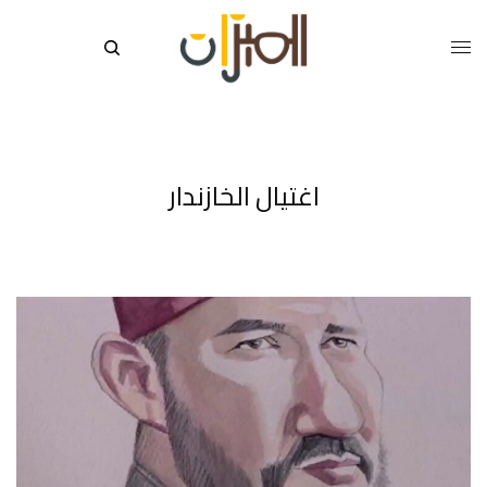
اغتيال الخازندار