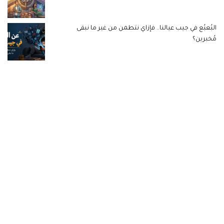
البُعبُع في جيب عيالنا.. فإزاي نتطمن من غير ما نبقى
مُخبرين؟