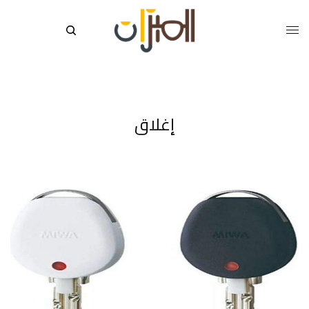
إغلاق