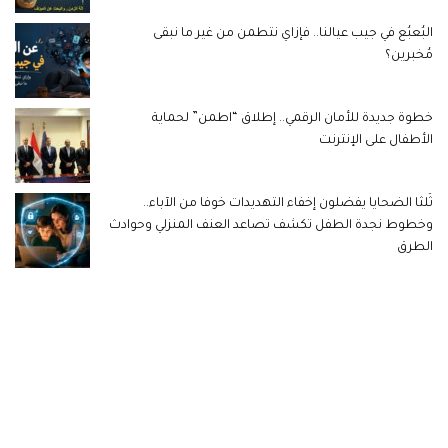
البُعبُع في جيب عيالنا.. فإزاي نتطمن من غير ما نبقى
مُخبرين؟
خطوة جديدة للأمان الرقمي.. إطلاق “اطمن” لحماية
الأطفال على الإنترنت
ثُلثا الضحايا يفضلون إخفاء التهديدات خوفا من الآباء..
وخطوط نجدة الطفل تكشف تصاعد العنف المنزلي وحوادث
الطرق