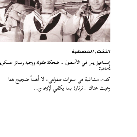
التخت
,
المصطبة
إسماعيل يس في الأسطول .. ضحكة طفولة ووجبة رسائل عسكرية
مُتخفية
كنت مشاغبة في سنوات طفولتي، لا أهدأ ضجيج هنا
وعبث هناك ..ثرثارة بما يكفي لإزعاج…