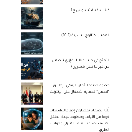
كلنا سفينة ثيسوس ج7
المعيار.. كتالوج البشرية (1-10)
البُعبُع في جيب عيالنا.. فإزاي نتطمن
من غير ما نبقى مُخبرين؟
خطوة جديدة للأمان الرقمي.. إطلاق
“اطمن” لحماية الأطفال على الإنترنت
ثُلثا الضحايا يفضلون إخفاء التهديدات
خوفا من الآباء.. وخطوط نجدة الطفل
تكشف تصاعد العنف المنزلي وحوادث
الطرق