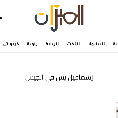
هم
ة
البيانولا
التخت
الربابة
زاوية
خردواتي
إسماعيل يس في الجيش