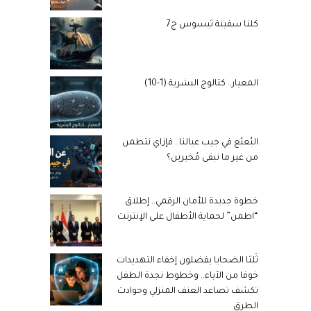
كلنا سفينة ثيسوس ج7
المعيار.. كتالوج البشرية (1-10)
البُعبُع في جيب عيالنا.. فإزاي نتطمن
من غير ما نبقى مُخبرين؟
خطوة جديدة للأمان الرقمي.. إطلاق
“اطمن” لحماية الأطفال على الإنترنت
ثُلثا الضحايا يفضلون إخفاء التهديدات
خوفا من الآباء.. وخطوط نجدة الطفل
تكشف تصاعد العنف المنزلي وحوادث
الطرق