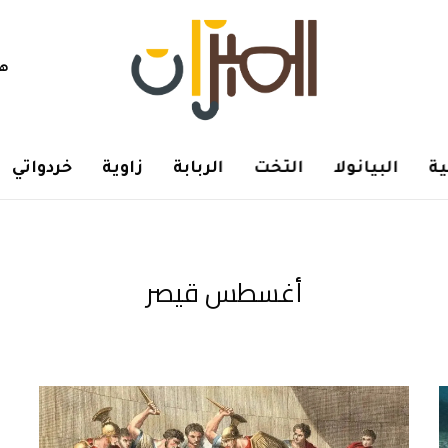
هم
ة
البيانولا
التخت
الربابة
زاوية
خردواتي
أغسطس قيصر