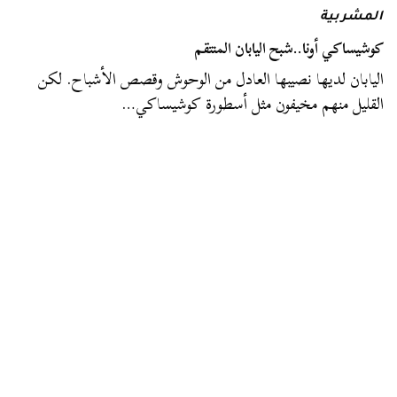
المشربية
كوشيساكي أونا..شبح اليابان المنتقم
اليابان لديها نصيبها العادل من الوحوش وقصص الأشباح. لكن
القليل منهم مخيفون مثل أسطورة كوشيساكي…