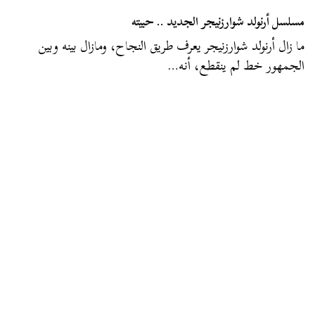
مسلسل أرنولد شوارزنيجر الجديد .. حبيته
ما زال أرنولد شوارزنيجر يعرف طريق النجاح، ومازال بينه وبين
الجمهور خط لم ينقطع، أنه…