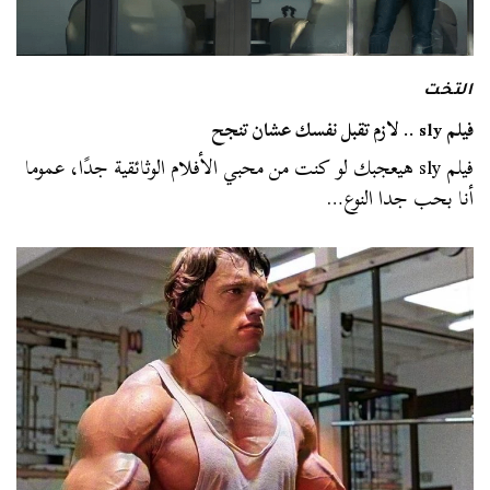
التخت
فيلم sly .. لازم تقبل نفسك عشان تنجح
فيلم sly هيعجبك لو كنت من محبي الأفلام الوثائقية جدًا، عموما
أنا بحب جدا النوع…