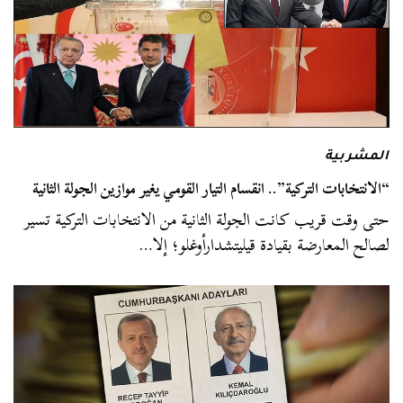
المشربية
“الانتخابات التركية”.. انقسام التيار القومي يغير موازين الجولة الثانية
حتى وقت قريب كانت الجولة الثانية من الانتخابات التركية تسير
لصالح المعارضة بقيادة قيليتشدارأوغلو؛ إلا…