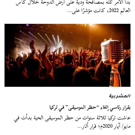
بدأ الأمر كله بمصافحة ودية على أرض الدوحة خلال كأس
العالم 2022، كانت مؤشرًا على…
المشربية
بقرار رئاسي إلغاء “حظر الموسيقى” في تركيا
عاشت تركيا ثلاثة سنوات من حظر الموسيقى الحية بدأت في
مايو/ آيار 2020م؛ قرار أثار…