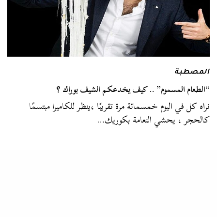
المصطبة
“الطعام المسموم” .. كيف يخدعكم الشيف بوراك ؟
نراه كل في اليوم خمسمائة مرة تقريبًا ،ينظر للكاميرا مبتسمًا
كالحجر ، يحشي النعامة بكوريك…