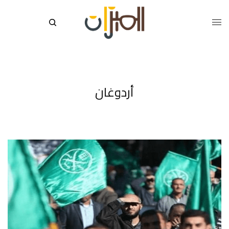
أردوغان