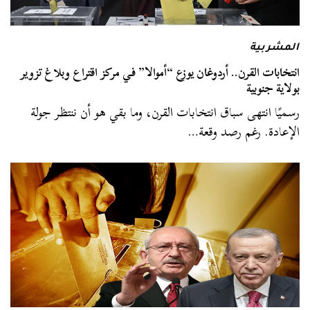
المشربية
انتخابات القرن.. أردوغان يوزع “أموالا” في مركز اقتراع وبلاغ تزوير
بولاية جنوبية
رسميًا انتهى سباق انتخابات القرن، وما بقي هو أن ننتظر جولة
الإعادة. رغم رصد وقعة…