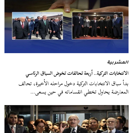
المشربية
الانتخابات التركية.. أربعة تحالفات تخوض السباق الرئاسي
بدأ سباق الانتخابات التركية دخول مراحله الأخيرة، تحالف
المعارضة يحاول تخطي انقساماته في حين يسعى…