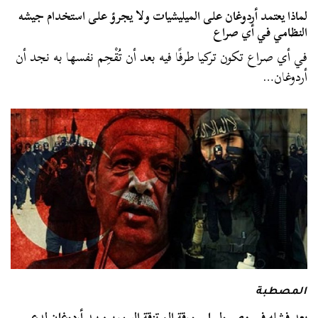
لماذا يعتمد أردوغان على الميليشيات ولا يجرؤ على استخدام جيشه
النظامي في أي صراع
في أي صراع تكون تركيا طرفًا فيه بعد أن تُقْحِم نفسها به نجد أن
أردوغان…
المصطبة
بعد فشله في مصر وليبيا .. ورقة المرتزقة السوريين بيد أردوغان لدعم