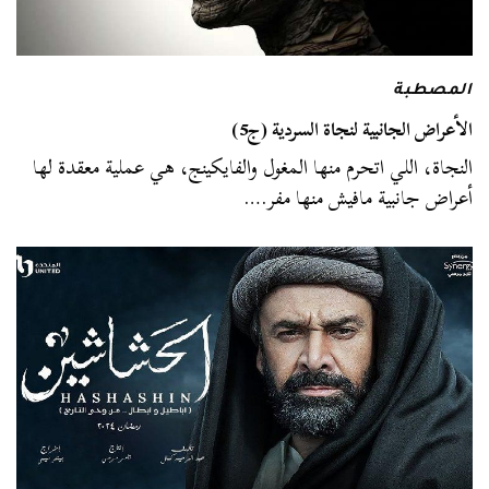
المصطبة
الأعراض الجانبية لنجاة السردية (ج5)
النجاة، اللي اتحرم منها المغول والفايكينج، هي عملية معقدة لها
أعراض جانبية مافيش منها مفر.…