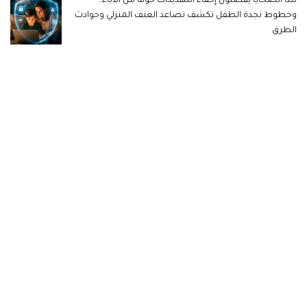
ثُلثا الضحايا يفضلون إخفاء التهديدات خوفا من الآباء..
وخطوط نجدة الطفل تكشف تصاعد العنف المنزلي وحوادث
الطرق