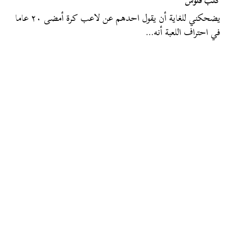
كلب فلوس
يضحكني للغاية أن يقول احدهم عن لاعب كرة أمضى ٢٠ عاما
في احتراف اللعبة أنه…