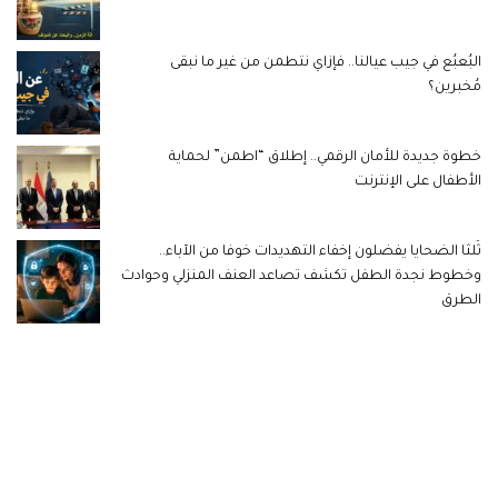
البُعبُع في جيب عيالنا.. فإزاي نتطمن من غير ما نبقى
مُخبرين؟
خطوة جديدة للأمان الرقمي.. إطلاق “اطمن” لحماية
الأطفال على الإنترنت
ثُلثا الضحايا يفضلون إخفاء التهديدات خوفا من الآباء..
وخطوط نجدة الطفل تكشف تصاعد العنف المنزلي وحوادث
الطرق