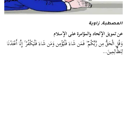
المصطبة
,
زاوية
عن تمويل الإلحاد والمؤامرة على الإسلام
وَقُلِ الْحَقُّ مِن رَّبِّكُمْ ۖ فَمَن شَاءَ فَلْيُؤْمِن وَمَن شَاءَ فَلْيَكْفُرْ ۚ إِنَّا أَعْتَدْنَا
لِلظَّالِمِينَ…