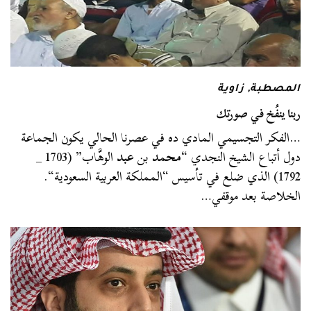
المصطبة
,
زاوية
ربنا ينفُخ في صورتك
…الفكر التجسيمي المادي ده في عصرنا الحالي يكون الجماعة
دول أتباع الشيخ النجدي “
محمد
بن
عبد
الوهَّاب” (1703 _
1792) الذي ضلع في تأسيس “المملكة العربية السعودية“.
الخلاصة بعد موقفي…