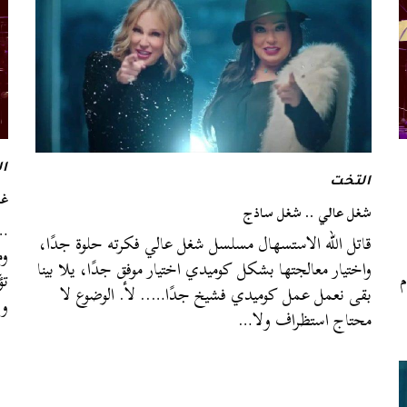
ا
التخت
غا
شغل عالي .. شغل ساذج
…ل
قاتل الله الاستسهال مسلسل شغل عالي فكرته حلوة جدًا،
وم
واختيار معالجتها بشكل كوميدي اختيار موفق جدًا، يلا بينا
م
تؤ
بقى نعمل عمل كوميدي فشيخ جدًا….. لأ. الوضوع لا
ول
محتاج استظراف ولا…