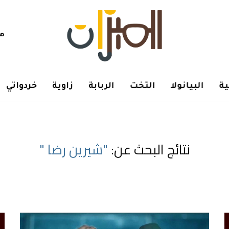
هم
ة
البيانولا
التخت
الربابة
زاوية
خردواتي
نتائج البحث عن:
"شيرين رضا "