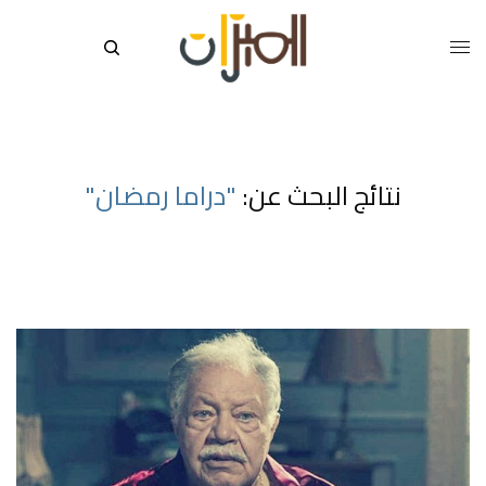
نتائج البحث عن:
"دراما رمضان"