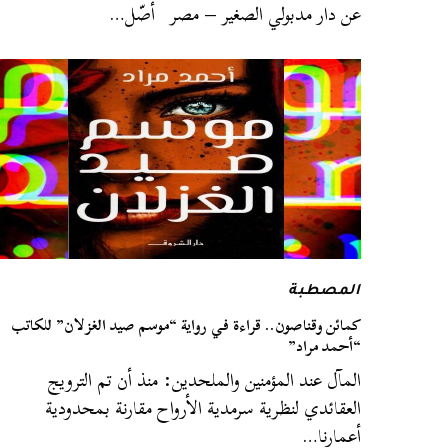
عن دار مدبولي الصغير – مصر أصّل…
المصطبة
كمائن وقناصون.. قراءة في رواية “موسم صيد الغزلان” للكاتب
“أحمد مراد”
المآل عند المؤمنين والملحدين: منذ أن تم الترويج
العقائدي لنظرية سرمدية الأرواح مقارنة بمحدودية
أعمارنا…