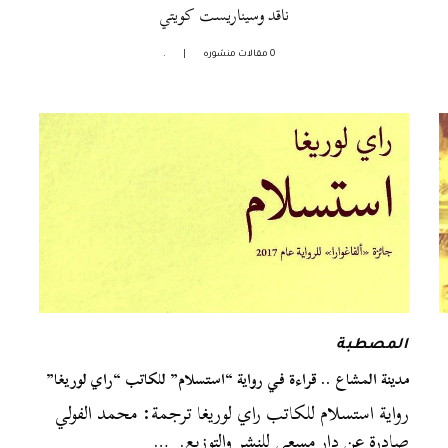
ناقد وسيناريست كويتي
0 مقالات منشوره
|
.
المصطبة
مدينة المشاع .. قراءة في رواية “استسلام” للكاتب “راي لوريغا”
رواية استسلام للكاتب راي لوريغا ترجمة: محمد الفولي
صادرة عن دار مسعى للنشر والتوزيع. …