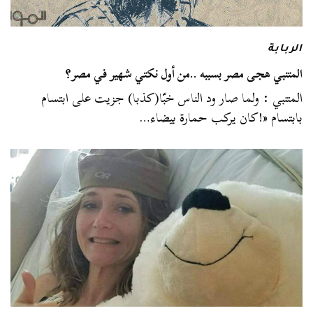
الربابة
المتنبي هجى مصر بسببه ..من أول نكتي شهير في مصر؟
المتنبي : ولما صار ود الناس خبّا(كذبا) جزيت على ابتسام
بابتسام «!كان يركب حمارة بيضاء…