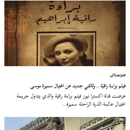
مرسال
فيلم براءة راقية .. وثائقي جديد عن اغتيال سميرة موسى
عرضت قناة اكسترا نيوز فيلم براءة راقية والذي يتناول جريمة
اغتيال عالمة الذرة الراحلة سميرة…