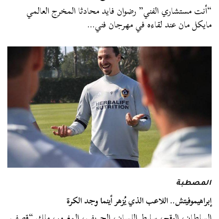
“أنت مستشاري الفني” رضوان فايد محادثا المخرج العالمي
مايكل مان عند لقاءه في مهرجان فني…
المصطبة
إبراهيموفيتش.. اللاعب الذي يُزهر أينما وجد الكرة
السلطان، الوقح، سليط اللسان، الحريف، المغرور، ملك “قصف