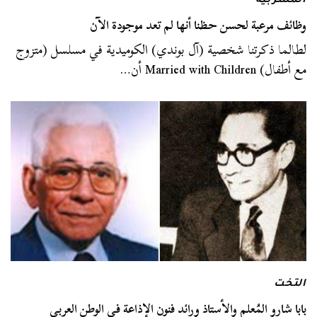
المشربية
وظائف مرعبة لحسن حظنا أنها لم تعد موجودة الآن
لطالما ذكرتنا شخصية (آل بوندي) الكوميدية في مسلسل (متزوج
مع أطفال) Married with Children أن…
التخت
بابا شارو المُعلم والأستاذ ورائد فنون الإذاعة في الوطن العربي