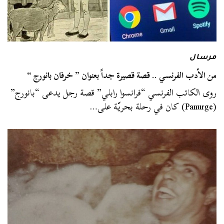
مرسال
من الأدب الفرنسي .. قصة قصيرة جداً بعنوان ” ‏خرفان بانورج “
روى الكاتب الفرنسي “فرانسوا رابلي” قصة رجل يدعى “بانورج”
(Panurge) كان في رحلة بحريّة على…