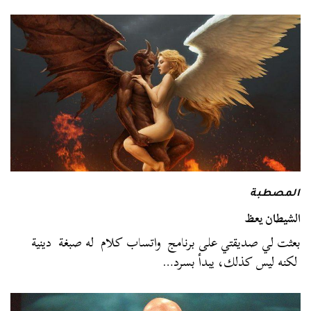
المصطبة
الشيطان يعظ
بعثت لي صديقتي على برنامج واتساب كلام له صبغة دينية
لكنه ليس كذلك، يبدأ بسرد…