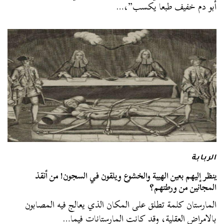
أبو دم خفيف طبعا يكسب”،…
الربابة
ينظر إليهم بعين الهيبة والخشوع ويلقون في السجون! من أنقذ
المجانين من ورطتهم؟
المارستان كلمة تطلق على المكان الذي يعالج فيه المصابون
بالامراض العقلية، وقد كانت المارستانات فيما…