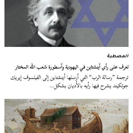
المصطبة
تعرف على رأي أينشتاين في اليهودية وأسطورة شعب الله المختار
ترجمة ”رسالة الرب“ التي أرسلها أينشتاين إلى الفيلسوف إيريك
جوتكيند يشرح فيها رأيه بالأديان بشكل…