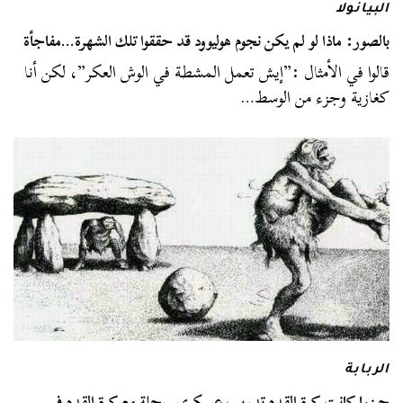
البيانولا
بالصور: ماذا لو لم يكن نجوم هوليوود قد حققوا تلك الشهرة…مفاجأة
قالوا في الأمثال :”إيش تعمل المشطة في الوش العكر”، لكن أنا
كغازية وجزء من الوسط…
الربابة
حينما كانت كرة القدم تدريب عسكري..رحلة مع كرة القدم في