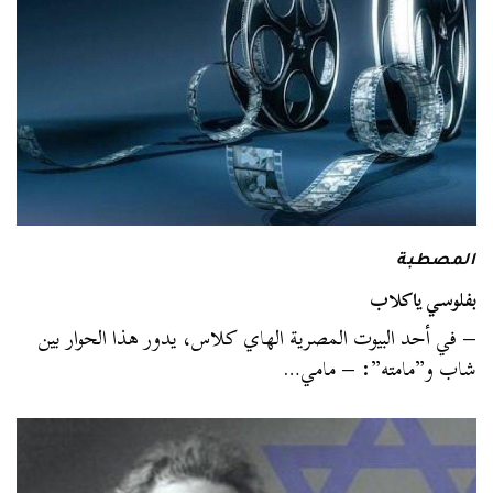
المصطبة
بفلوسي ياكلاب
– في أحد البيوت المصرية الهاي كلاس، يدور هذا الحوار بين
شاب و”مامته”: – مامي…