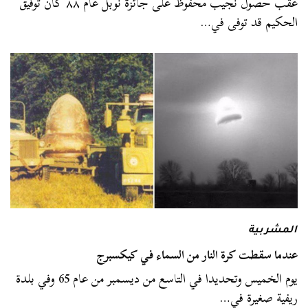
عقب حصول نجيب محفوظ على جائزة نوبل عام ٨٨ كان توفيق
الحكيم قد توفى في…
المشربية
عندما سقطت كرة النار من السماء في كيكسبرج
يوم الخميس وتحديدا في التاسع من ديسمبر من عام 65 وفي بلدة
ريفية صغيرة في…