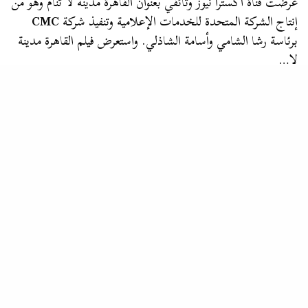
عرضت قناة اكسترا نيوز وثائقي بعنوان القاهرة مدينة لا تنام وهو من
إنتاج الشركة المتحدة للخدمات الإعلامية وتنفيذ شركة
CMC
برئاسة رشا الشامي وأسامة الشاذلي. واستعرض فيلم القاهرة مدينة
لا…
مرسال
“من إنتاج المتحدة وتنفيذ CMC” عرض الفيلم الوثائقي رمضان البرنس
ساعة الغروب