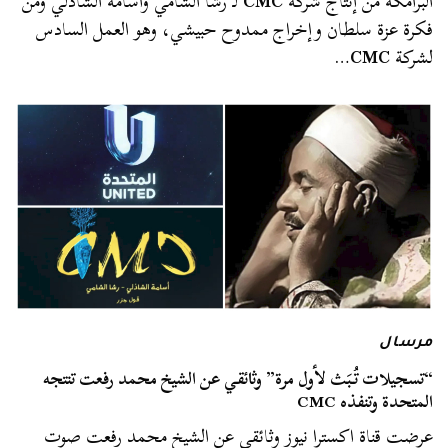
البرامكة من إنتاج شركة
CMC
لـ رشا الشامي وأسامة الشاذلي ومن
فكرة عزة سلطان وإخراج ممدوح حبيشي، وهو العمل السادس
لشركة
CMC
…
مرسال
“تسجيلات تُبَث لأول مرة” وثائقي عن الشيخ محمد رفعت تنتجه
المتحدة وتنفذه CMC
عرضت قناة اكسترا نيوز وثائقي عن الشيخ محمد رفعت صوت