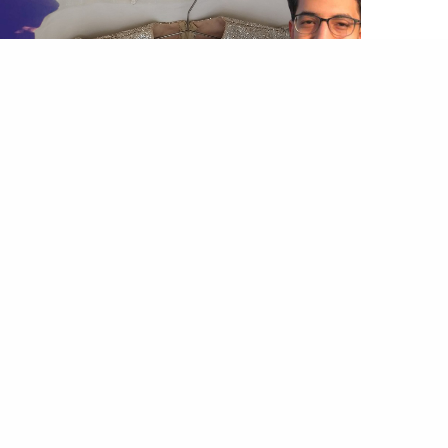
المصطبة
بماذا علق المندوب في أوردر رانيا سنوسي على الذين هاجموه ؟
…أعمل تريند»، مؤكدًا على احترامه للسيدة رانيا وتأييده لم
كتبته. وقال في سياق توضيحه «عند الله تجتمع الخصوم،
ربنا سبحانه وتعالى هيوقفنا
يوم القيامة
، مصداقًا لقوله تعالى
(وَكُلُّهُمْ آتِيهِ يَوْمَ…