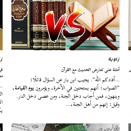
زاوية
زا
وى
أمثلة على تعارض الحديث مع القرآن
قر
مخ
…أفادكم الله“. يجيب ابن باز عن السؤال قائلًا:
…و
“الصواب: أنهم يمتحنون في الآخرة، ويؤمرون
يوم القيامة
،
ال
وينهون، فمن أجاب دخل الجنة، ومن عصى دخل النار.
ال
وقيل: إنهم من أهل الجنة،…
يك