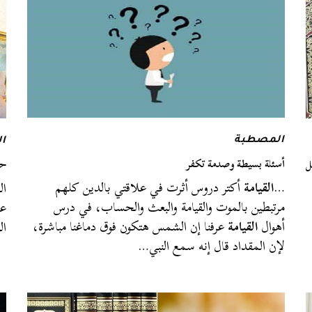
المصطبة
ا
أسئلة بسيطة وصدمة تكفر
ل
حب
…
القيامة
أكتر دروس أثرت في علاقتي بالدين كلهم
مرتبطين بالموت والقيامة والبعث والحساب، في درس
عن
أهوال
القيامة
عرفنا إن الشمس هتكون فوق دماغنا مباشرة،
ال
لإن المقداد قال إنه سمع النبي…