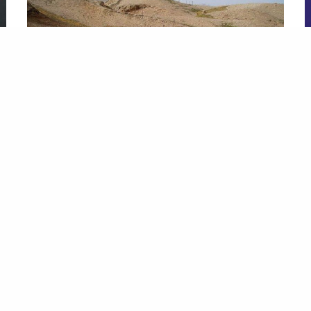
زاوية
ا
عن أبي هريرة
ال
ا
…مرة سأل النبي: مَن أسعد الناس بشفاعتك
يوم القيامة
؟
…ل
فقال النبي: يا أبا هريرة، لقد ظننت أن لا يسألني عن هذا
يو
قبلك، أسعد الناس بشفاعتي
يوم القيامة
مَن قال لا…
سم
ال