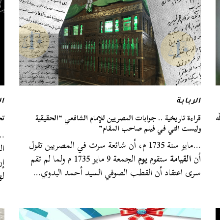
الربابة
ا
ه
قراءة تاريخية .. جوابات المصريين للإمام الشافعي “الحقيقية
تحري
وليست التي في فيلم صاحب المقام”
…م
…مايو سنة 1735 م، أن شائعة سرت في المصريين تقول
ال
أن
القيامة
ستقوم
يوم
الجمعة 9 مايو 1735 م ولما لم تقم
إن
سرى اعتقاد أن القطب الصوفي السيد أحمد البدوي…
له