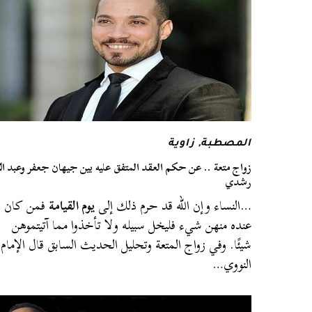
المصطبة
,
زاوية
زواج متعة .. عن حكم العقد المتفق عليه بين جيهان جعفر وعبد الل
رشدي
…النساء وإن الله قد حرم ذلك إلى
يوم القيامة
فمن كان
عنده منهن شيء فليخل سبيله ولا تأخذوا مما آتيتموهن
شيئًا. وفي زواج المتعة وتحليل الحديث السابق قال الإمام
النووي…