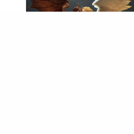
لمصطبة
شيطان يعظ
ماذا يجعلني الله حطبًا لجهنم! لماذا سأعلق من شعري
م القيامة
! لماذا سيلعنني الله إن مسست حواجبي! إذا
عتم الموسيقي فيوم
القيامة
سيُصبَ في آذانكم الحديد
مصهور، كانت تلك الجملة…