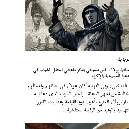
ربابة
افونارولا”.. قس مسيحي بفكر داعشي استغل الشباب في
دعوة للمسيحية بالإكراه
لداخلي، وفي النهاية كان هؤلاء في حياتهم وأعمالهم
خالدة من أشهر الدعاة لـ إنجيل الموت الذي دعا إليه
فونارولا، المترع بأهوال
يوم القيامة
وعذابات القبور
لتهديد والوعيد من الرذيلة المتفشية…