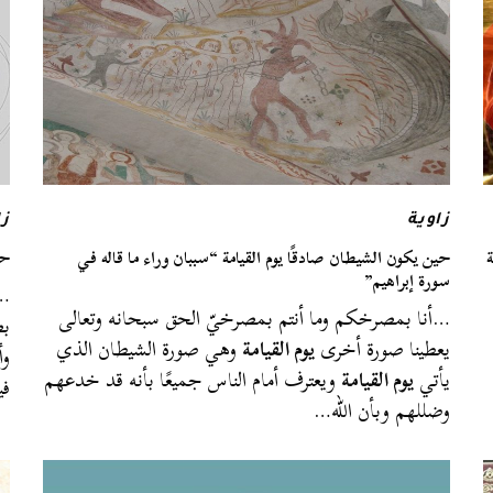
زاوية
زا
ة
حين يكون الشيطان صادقًا يوم القيامة “سببان وراء ما قاله في
حد
سورة إبراهيم”
…ع
…أنا بمصرخكم وما أنتم بمصرخيّ الحق سبحانه وتعالى
بص
يعطينا صورة أخرى
يوم القيامة
وهي صورة الشيطان الذي
وأ
يأتي
يوم القيامة
ويعترف أمام الناس جميعًا بأنه قد خدعهم
في
وضللهم وبأن الله…