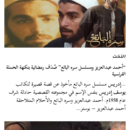
التخت
“أحمد عبدالعزيز ومسلسل سره الباتع” صُدَف رمضانية بنكهة الحملة
الفرنسية
…
إدريس
مسلسل سره الباتع مأخوذ عن قصة قصيرة للكاتب
يوسف إدريس
بنفس الإسم في مجموعته القصصية حادثة شرف
عام 1958م. أحمد عبدالعزيز وسره الباتع والأحلام المتلاحقة
أحمد عبدالعزيز – بوستر…