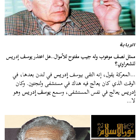
الربابة
ممثل نصف موهوب وله جيب مفتوح للأموال..هل اعتذر يوسف إدريس
للشعراوي؟
…المعركة يقول، إنه التقى بيوسف
إدريس
في لندن بعدها، في
الوقت الذي كان يعالج فيه هناك في مستشفى ولنجتون. وكان
إدريس
يعالج في نفس المستشفى، وسمع
يوسف إدريس
وهو
لا…