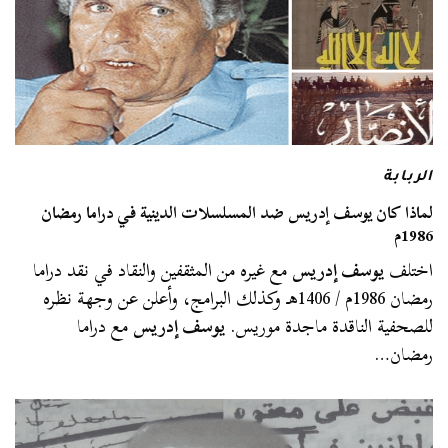
الربابة
لماذا كان يوسف إدريس ضد المسلسلات الدينية في دراما رمضان
1986م
اختلف
يوسف إدريس
مع غيره من المثقفين والنقاد في نقد دراما
رمضان 1986م / 1406هـ وكذلك البرامج، وأعلن عن وجهة نظره
للصحفية الناقدة ماجدة موريس.
يوسف إدريس
مع دراما
رمضان…