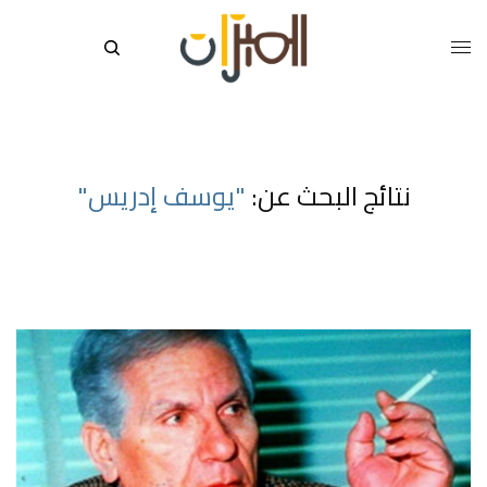
نتائج البحث عن:
"يوسف إدريس"