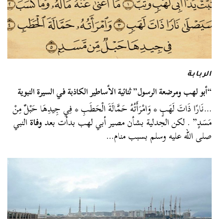
الربابة
“أبو لهب ومرضعة الرسول” ثنائية الأساطير الكاذبة في السيرة النبوية
…نَارًا ذَاتَ لَهَبٍ * وَامْرَأَتُهُ حَمَّالَةَ الْحَطَبِ * فِي جِيدِهَا حَبْلٌ مِنْ
مَسَدٍ” . لكن الجدلية بشأن مصير أبي لهب بدأت بعد
وفاة
النبي
صلى الله عليه وسلم بسبب منام…