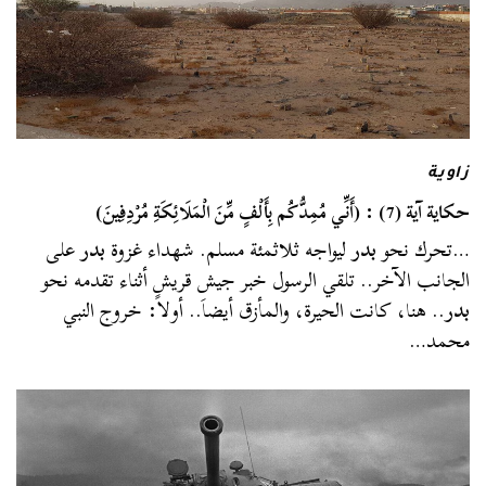
زاوية
حكاية آية (7) : (أَنِّي مُمِدُّكُم بِأَلْفٍ مِّنَ الْمَلَائِكَةِ مُرْدِفِينَ)
…تحرك نحو
بدر
ليواجه ثلاثمئة مسلم. شهداء غزوة
بدر
على
الجانب الآخر.. تلقي الرسول خبر جيش قريش أثناء تقدمه نحو
بدر
.. هنا، كانت الحيرة، والمأزق أيضاَ.. أولاً: خروج النبي
محمد…