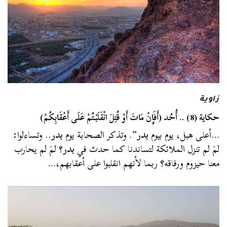
زاوية
حكاية (8) .. أُحُد (أَفَإِنْ مَاتَ أَوْ قُتِلَ انْقَلَبْتُمْ عَلَى أَعْقَابِكُمْ)
…أعلى هبل، يوم بيوم
بدر
”. وتذكر الصحابة يوم
بدر
.. وتساءلوا:
لمَ لم تنزل الملائكة لتساندنا كما حدث في
بدر
؟ لمَ لم يحارب
معنا حيزوم ورفاقه؟ ربما لأنهم انقلبوا على أعقابهم،…