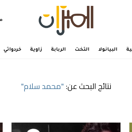
هم
ة
البيانولا
التخت
الربابة
زاوية
خردواتي
نتائج البحث عن:
"محمد سلام"