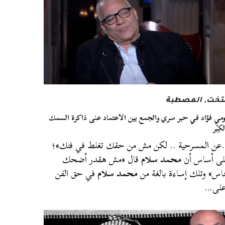
لتخت
,
المصطبة
ومي فؤاد في حبر سري والجمع بين الاعتماد على ذاكرة السمك
كِبْر
ن المسرحية .. لكن مش من حقك تغلط في فنك»؛
ى أساس أن
محمد سلام
قال «مش هقدر أضحك
ناس» وتلك إساءة بالغة من
محمد سلام
في حق الفن
على…