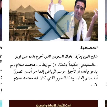
المصطبة
ا
شارع الهرم ومأزق الخيال السعودي الذي أحرج بلاده على تويتر
كل
ال
…السعودي حكومةً وشعبًا. ١) لم يطالب
محمد سلام
ولم
…ي
يدعو بإلغاء أو تأجيل موسم الرياض إنما هو أبدى تصورًا
وب
أنه سيتم إلغاءه وهذا التصور الذي كان فيه
محمد سلام
د
مص
لا…
(و