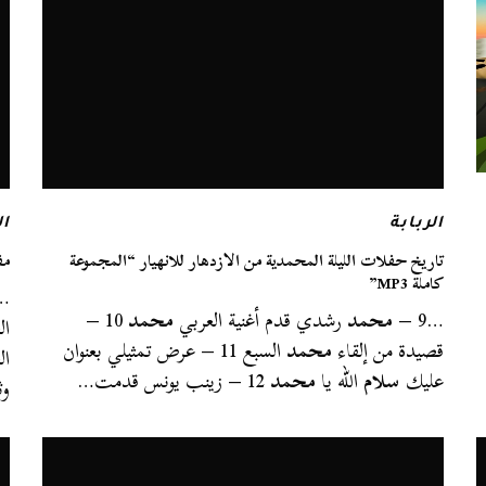
الربابة
ا
تاريخ حفلات الليلة المحمدية من الازدهار للانهيار “المجموعة
مفكر
كاملة MP3”
…ا
…9 –
محمد
رشدي قدم أغنية العربي
محمد
10 –
ال
قصيدة من إلقاء
محمد
السبع 11 – عرض تمثيلي بعنوان
ال
عليك
سلام
الله يا
محمد
12 – زينب يونس قدمت…
وث