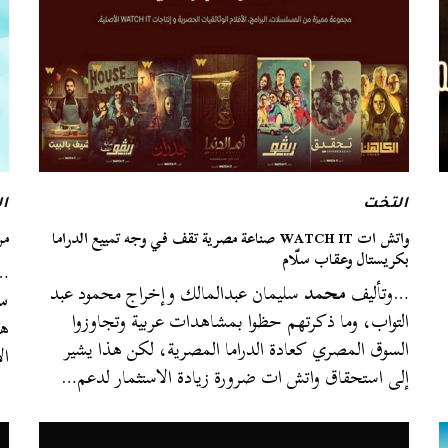
التخت
ا
واتش ات WATCH IT صناعة مصرية تقف في وجه تمييع الدراما
من
بكريستال وعقاب سلّام
…ا
…وتأليف
محمد
سليمان عبدالمالك وإخراج محمود عبد
سل
التواب، وما ذكرتهم حظوا بمشاهدات عربية وتجاوزوا
هذ
السوق المصري كعادة الدراما المصرية، لكن هذا يشير
ال
إلى استحقاق واتش ات ضرورة زيادة الاستثمار لدعم…