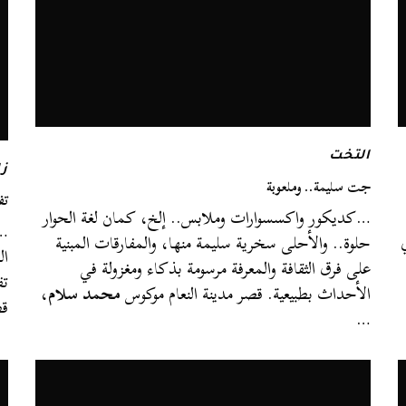
التخت
زا
جت سليمة.. وملعوبة
تف
…كديكور واكسسوارات وملابس.. إلخ، كمان لغة الحوار
…ل
حلوة.. والأحلى سخرية سليمة منها، والمفارقات المبنية
ال
على فرق الثقافة والمعرفة مرسومة بذكاء ومغزولة في
تف
الأحداث بطبيعية. قصر مدينة النعام موكوس
محمد سلام
،
ق
…