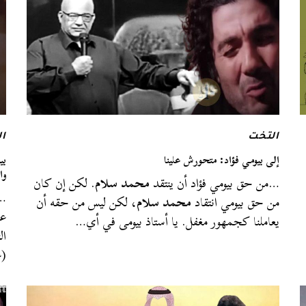
التخت
ا
إلى بيومي فؤاد: متحورش علينا
بي
وال
…من حق بيومي فؤاد أن ينتقد
محمد سلام
. لكن إن كان
…ع
من حق بيومي انتقاد
محمد سلام
، لكن ليس من حقه أن
عل
يعاملنا كجمهور مغفل. يا أستاذ بيومى في أي…
ال
(