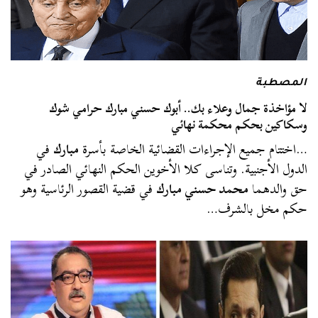
المصطبة
لا مؤاخذة جمال وعلاء بك.. أبوك حسني مبارك حرامي شوك
وسكاكين بحكم محكمة نهائي
…اختتام جميع الإجراءات القضائية الخاصة بأسرة
مبارك
في
الدول الأجنبية. وتناسى كلا الأخوين الحكم النهائي الصادر في
حق والدهما
محمد حسني مبارك
في قضية القصور الرئاسية وهو
حكم مخل بالشرف…