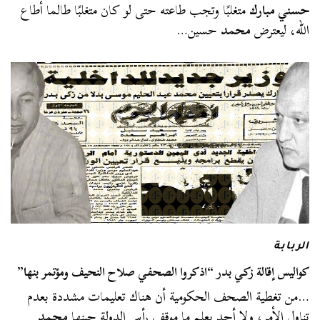
حسني مبارك
متغلبًا وتجب طاعته حتى لو كان متغلبًا طالما أطاع
الله، ليعترض
محمد
حسين…
الربابة
كواليس إقالة زكي بدر “اذكروا الصحفي صلاح النحيف ومؤتمر بنها”
…من تغطية الصحف الحكومية أن هناك تعليمات مشددة بعدم
تناول الأمر، ولا أحد يعلم ما موقف رأس الدولة حينها
محمد