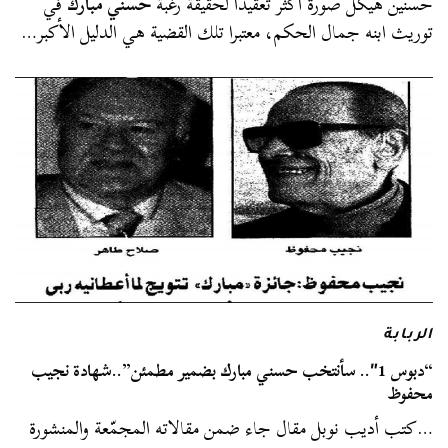
حسنين هيكل صورة أكثر تعقيدا لحقيقة رغبة
حسني مبارك
في
توريث ابنه جمال الحكم، معتبرا تلك القضية هي الدليل الأكبر…
الربابة
“دبوس 1″.. سأنتخب حسني مبارك بضمير مطمئن”..شهادة نجيب
محفوظ
…كتب أديب نوبل مقال جاء ضمن مقالاته المجمّعة والمنشورة