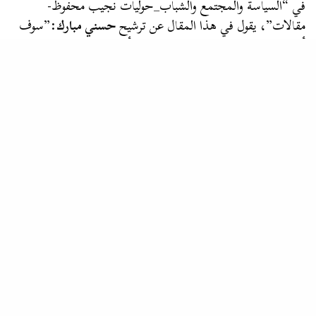
في “السياسة والمجتمع والشباب_حوليات نجيب محفوظ-
مقالات”، يقول في هذا المقال عن ترشيح
حسني مبارك
:”سوف
أنتخب
حسني مبارك
بضمير مطمئن، وأدعو كل…
المصطبة
الشيخ علاء مبارك .. شريكي في القهوة
انتشرت نكتة شهيرة في بداية العقد الأول من الألفينيات عن رجل