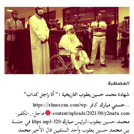
المصطبة
شهادة محمد حسين يعقوب التاريخية :” أنا راجل كداب”
…
حسني مبارك
كافر https://elmeezan.com/wp-
content/uploads/2021/06/y2meta.com-
عاجل-_-تكفير-
محمد
-حسين-يعقوب-للرئيس-
مبارك
-320-kbps.mp3 في جلسة
بين
محمد
حسين يعقوب وأحد السلفيين قال الأخير
محمد