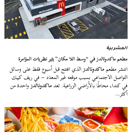
المشربية
مطعم ماكدونالدز في “وسط اللا مكان” يثير نظريات المؤامرة
انتشر مطعم
ماكدونالدز
الذي افتتح قبل أسبوع فقط على وسائل
التواصل الاجتماعي بسبب موقعه غير المعتاد – في ريف كيبك
في كندا، محاطًا بالأراضي الزراعية. تعد
ماكدونالدز
واحدة من
أكثر…