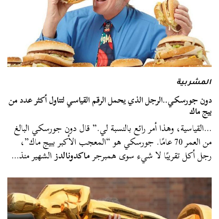
المشربية
دون جورسكي..الرجل الذي يحمل الرقم القياسي لتناول أكثر عدد من
بيج ماك
…القياسية، وهذا أمر رائع بالنسبة لي.” قال دون جورسكي البالغ
من العمر 70 عامًا. جورسكي هو “المعجب الأكبر ببيج ماك”،
رجل أكل تقريبًا لا شيء سوى همبرجر
ماكدونالدز
الشهير منذ…