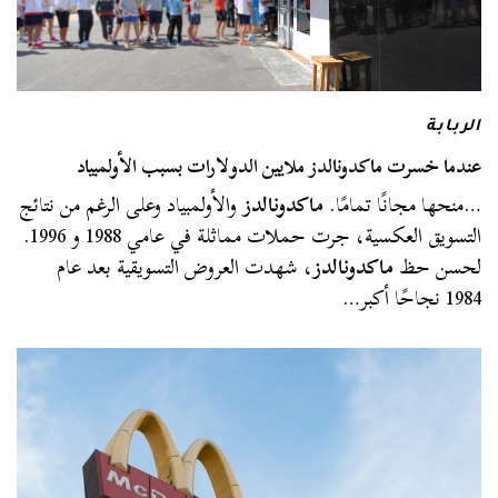
الربابة
عندما خسرت ماكدونالدز ملايين الدولارات بسبب الأولمبياد
…منحها مجانًا تمامًا.
ماكدونالدز
والأولمبياد وعلى الرغم من نتائج
التسويق العكسية، جرت حملات مماثلة في عامي 1988 و 1996.
لحسن حظ
ماكدونالدز
، شهدت العروض التسويقية بعد عام
1984 نجاحًا أكبر…