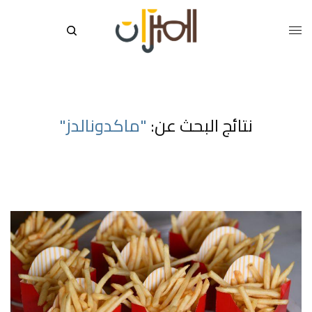
نتائج البحث عن:
"ماكدونالدز"