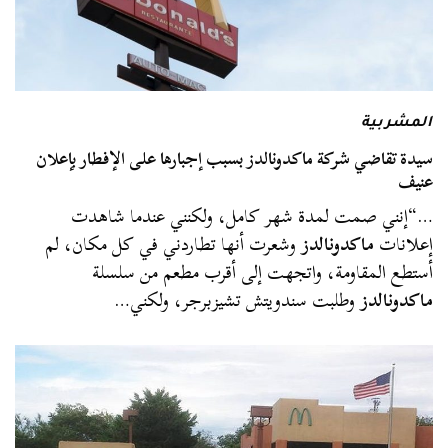
المشربية
سيدة تقاضي شركة ماكدونالدز بسبب إجبارها على الإفطار بإعلان
عنيف
…“إنني صمت لمدة شهر كامل، ولكنني عندما شاهدت
إعلانات
ماكدونالدز
وشعرت أنها تطاردني في كل مكان، لم
أستطع المقاومة، واتجهت إلى أقرب مطعم من سلسلة
ماكدونالدز
وطلبت سندويتش تشيزبرجر، ولكني…