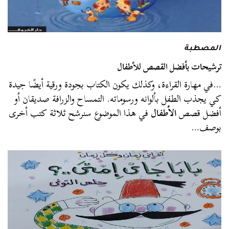
المصطبة
ترشيحات بأفضل القصص للأطفال
…في مهارة القراءة، وكذلك يكون الكتاب بجودة ورقية أيضًا جيدة
كي يجذب الطفل بألوانه ورسوماته. التمساح والزرافة صديقان أو
أفضل قصص
الأطفال
في هذا الموضوع سنرشح ثلاثة كتب أخرى
بوصف…