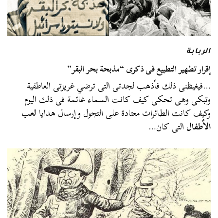
الربابة
إقرار تطهير التطبيع فى ذكرى “مذبحة بحر البقر”
…فيغيظنى ذلك فأذهب لجدتى التى ترضي غريزتى العاطفية
وتبكى وهى تحكى كيف كانت السماء غائمة فى ذلك اليوم
وكيف كانت الطائرات معتادة على التجول وإرسال هدايا
لعب
الأطفال
التى كان…