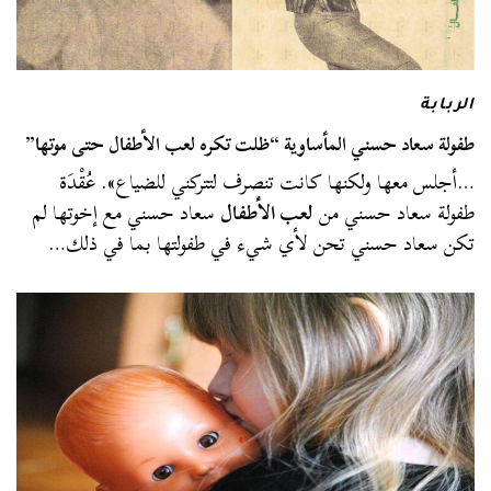
الربابة
طفولة سعاد حسني المأساوية “ظلت تكره لعب الأطفال حتى موتها”
…أجلس معها ولكنها كانت تنصرف لتتركني للضياع». عُقْدَة
طفولة سعاد حسني من
لعب الأطفال
سعاد حسني مع إخوتها لم
تكن سعاد حسني تحن لأي شيء في طفولتها بما في ذلك…