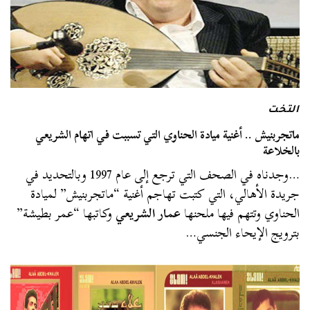
التخت
ماتجربنيش .. أغنية ميادة الحناوي التي تسببت في اتهام الشريعي
بالخلاعة
…وجدناه في الصحف التي ترجع إلى عام 1997 وبالتحديد في
جريدة الأهالي، التي كتبت تهاجم أغنية “ماتجربنيش” لميادة
الحناوي وتتهم فيها ملحنها
عمار الشريعي
وكاتبها “عمر بطيشة”
بترويج الإيحاء الجنسي…