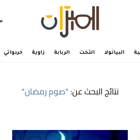
هم
ة
البيانولا
التخت
الربابة
زاوية
خردواتي
نتائج البحث عن:
"صوم رمضان"