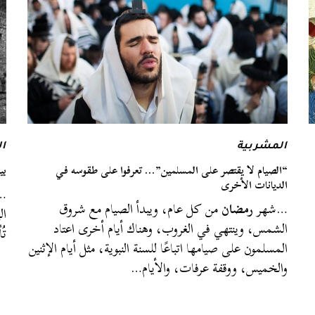
المشربية
ال
“الصيام لا يقتصر على المسلمين”… تعرفوا على طقوسه في
بي
الديانات الأخرى
…إ
…شهر
رمضان
من كل عام، ويبدأ الصيام مع شروق
ال
الشمس، وينتهي في الغروب، وهناك أيام أخرى اعتاد
تُ
المسلمون على صيامها اتباعًا للسنة النبوية، مثل أيام الإثنين
والخميس، ووقفة عرفات، والأيام…