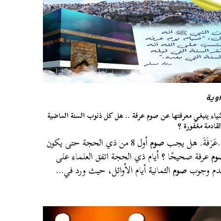
وية
ياء ينبغي معرفتها عن صوم عرفة .. هل كل ذنوب السنة الماضية
لقادمة مغفورة ؟
َرَفَةَ. هل يجب
صوم
أول 8 من ذي الحجة حتى يكون
وم
عرفة صحيحًا ؟ أيام ذي الحجة اتفق العلماء على
دم وجوب
صوم
الثمانية أيام الأوائل، حيث ورد في…