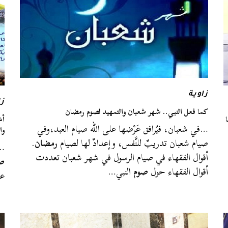
زاوية
زا
كما فعل النبي.. شهر شعبان والتمهيد لصوم رمضان
ا
أش
…في شعبان، فيُرافق عَرْضها على الله صيام العبد،وفي
وا
صيام شعبان تدريبٌ للنَّفس، وإعدادٌ لها لصيام
رمضان
.
…ع
أقوال الفقهاء في صيام الرسول في شهر شعبان تعددت
ص
أقوال الفقهاء حول
صوم
النبي…
ع