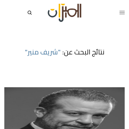
نتائج البحث عن:
"شريف منير"