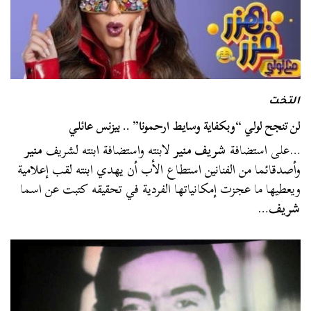
التخت
لن تنجح لولي “وبكفاية وسايط ارحمونا” .. بيزنس عائلي
…على استضافة
شريف منير
لابنته واستضافة ابنته لشريف
منير
وأصدقائما من الفنانين استطاع الأب أن يهدي ابنته لقب إعلامية
ويعطيها ما عجزت إمكانياتها الفردية في تحقيقه كتبت عن اسما
شريف
…