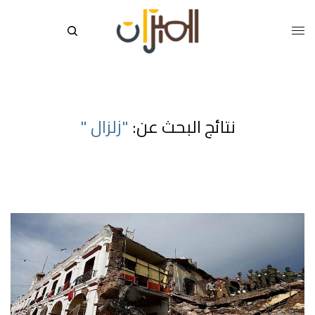
نتائج البحث عن:
"زلزال "