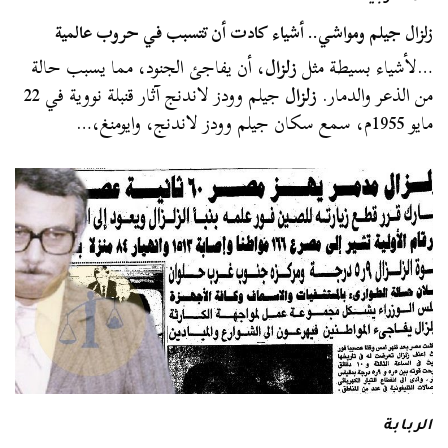
زلزال جيلم ومواشي.. أشياء كادت أن تتسبب في حروب عالمية
…لأشياء بسيطة مثل
زلزال
، أن يفاجئ الجنود، مما يسبب حالة
من الذعر والدمار.
زلزال
جيلم وودز لاندنج آثار قنبلة نووية في 22
مايو 1955م، سمع سكان جيلم وودز لاندنج، وايومنغ،…
الربابة