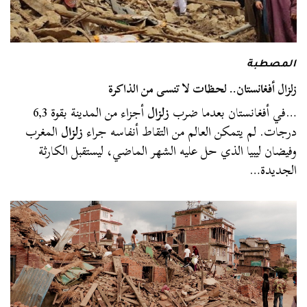
المصطبة
زلزال أفغانستان.. لحظات لا تنسى من الذاكرة
…في أفغانستان بعدما ضرب
زلزال
أجزاء من المدينة بقوة 6,3
درجات. لم يتمكن العالم من التقاط أنفاسه جراء
زلزال
المغرب
وفيضان ليبيا الذي حل عليه الشهر الماضي، ليستقبل الكارثة
الجديدة…