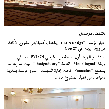
التخت
,
مرسال
حوار| مؤسس “HEDS Design “يكشف أهمية تبني مشروع الأثاث
من ورق البردي في Cop 27
…38، و ظهرت أول نسخة من الكرسي PYLON للنور في
ورشة”Monolingual” التابعة “Designdustry” حيث تم إنتاجه
بمصنع “Pinocchio” تحت إدارة المهندس عمرو عرنسة بمدينة
دمياط
. من تنفيذ المشروع ماذا…