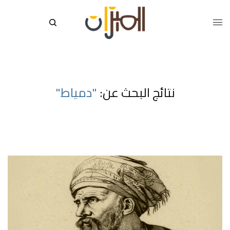
نتائج البحث عن:
"دمياط"