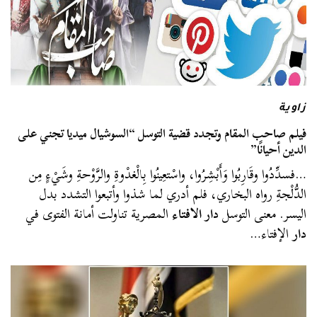
زاوية
فيلم صاحب المقام وتجدد قضية التوسل “السوشيال ميديا تجني على
الدين أحيانًا”
…فسدِّدُوا وقَارِبُوا وَأَبْشِرُوا، واسْتعِينُوا بِالْغدْوةِ والرَّوْحةِ وشَيْءٍ مِن
الدُّلْجةِ رواه البخاري، فلم أدري لما شذوا وأتبعوا التشدد بدل
اليسر. معنى التوسل
دار الافتاء
المصرية تناولت أمانة الفتوى في
دار
الإفتاء…