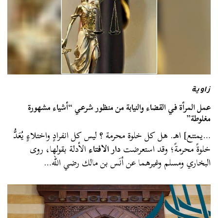
زاوية
عمل المرأة في القضاء والنيابة من منظور شرعي “أشياء مشهورة
مغلوطة”
…يمتنع] اهـ. هل كل خلوة محرمة ؟ ليس كل انفرادٍ واختلاءٍ يُعَدُّ
خلوةً محرمةً؛ وقد استعرضت
دار الافتاء
الأدلة بقولها، روى
البخاري ومسلم وغيرهما عن أنَس بن مالك رضي الله…