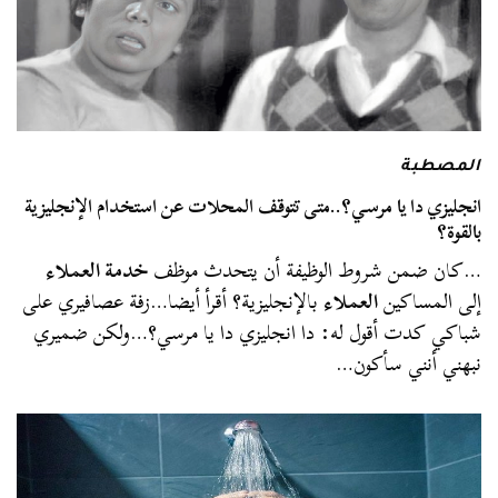
المصطبة
انجليزي دا يا مرسي؟..متى تتوقف المحلات عن استخدام الإنجليزية
بالقوة؟
…كان ضمن شروط الوظيفة أن يتحدث موظف
خدمة العملاء
إلى المساكين
العملاء
بالإنجليزية؟ أقرأ أيضا…زفة عصافيري على
شباكي كدت أقول له: دا انجليزي دا يا مرسي؟…ولكن ضميري
نبهني أنني سأكون…