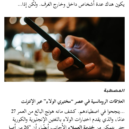
يكون هناك عدة أشخاص داخل وخارج الغرف. ولكن إذا…
المصطبة
العلاقات الرومانسية في عصر “مختبري الولاء” عبر الإنترنت
…ينجحوا في اصطيادهم. كشف مانه هونج البالغ من العمر 27
عامًا، والذي يقدم اختبارات الولاء باللغتين الإنجليزية والكورية
حتى يتمكن من
خدمة العملاء
الأجانب أيضًا، أن “26 من أصل