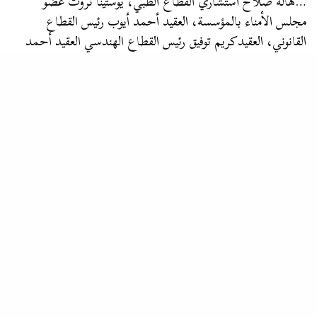
…هالة صلاح استشاري القطاع الطبي، يوستينا ثروت عضو
مجلس الأمناء بالمؤسسة، العقيد أحمد أيوب رئيس القطاع
القانوني، العقيدكريم توفيق رئيس القطاع الهندسي العقيد أحمد
سعيدالشيمي رئيس قطاع
خدمة العملاء
، منة…
خردواتي
الدليل الكامل والنصائح الفعالة لكيفية تقوية شبكة المحمول