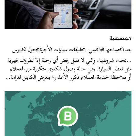
المصطبة
بعد اكتساحها التاكسي.. تطبيقات سيارات الأجرة تتحول لكابوس
…تحت شروطها، والتي لا تقبل رفض أي رحلة إلا لظروف قهرية
مثل تعطل السيارة. وفي حالة وصول شكاوى متكررة من
العملاء
أو ملاحظة
خدمة العملاء
تكرر الأعذار؛ يتعرض الكابتن لغرامة…