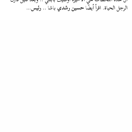
الرجل الحياة. اقرأ أيضًا
حسين رشدي
باشا ..
رئيس
…
الرئيسية
المصطبة
المشربية
البيانولا
التخت
الربابة
زاوية
خردواتي
مرسال
حقوق الملكية والتشغيل © 2022 كافه الحقوق محفوظة
موقع إلكتروني متخصص .. يلقي حجرا في مياه راكدة