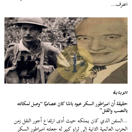
اعترف…
الربابة
حقيقة أن امبراطور السكر عبود باشا كان عصاميًا “وصل لمكانته
بالنصب والقتل”
…السفن الذي كان يملكه حيث أدى ارتفاع أجور النقل زمن
الحرب العالمية الثانية إلى ثراءٍ كبيرٍ له جعلته امبراطور السكر