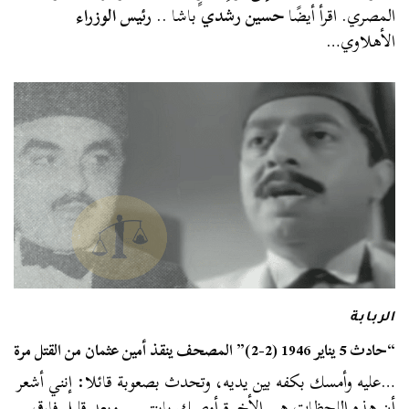
المصري. اقرأ أيضًا
حسين رشدي
باشا ..
رئيس الوزراء
الأهلاوي…
الربابة
“حادث 5 يناير 1946 (2-2)” المصحف ينقذ أمين عثمان من القتل مرة
…عليه وأمسك بكفه بين يديه، وتحدث بصعوبة قائلا: إنني أشعر
أن هذه اللحظات هي الأخيرة أوصيك بابنتي .. وبعد قليل فارق