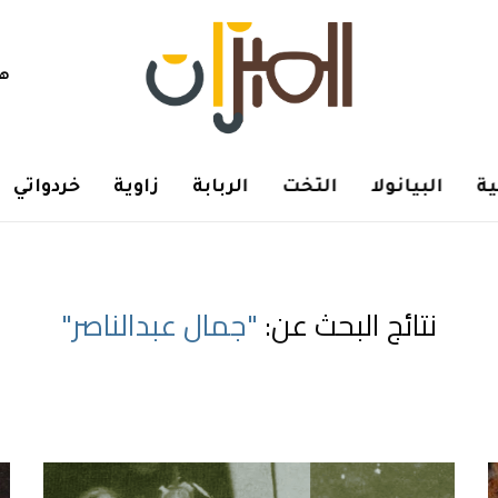
هم
ة
البيانولا
التخت
الربابة
زاوية
خردواتي
نتائج البحث عن:
"جمال عبدالناصر"