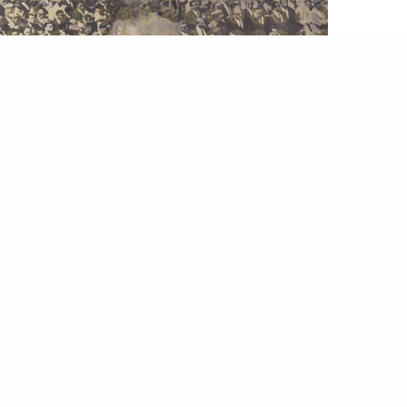
البيانولا
,
الربابة
“قصاصات صحفية نادرة” ماذا قال الفنانون في وفاة جمال
عبدالناصر
…الأردني ومنظمة التحرير الفلسطينية فيما يُسَمَّى بأحدا
أيلول الأسود. قصاصات صحفية في وفاة
جمال عبدالناص
من رموز الفن شارك الفنانون في وداع
جمال عبدالناصر
بالجنازة الرسمية يوم 1 أكتوبر 1970م،…