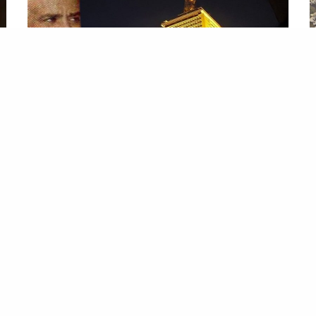
الربابة
ال
مسحوا شرائط التلفزيون ليسجلوا خطب جمال عبدالناصر .. كذبة
أح
فضحتها ماسبيرو زمان
ال
ث
…أجل خطب
جمال عبدالناصر جمال عبدالناصر
بدأ
…
ر
أنيس منصور مقالاه بالتحسر على ما تم حذفه من شرائط
بر
التلفزيون لأجل خطب
جمال عبدالناصر
وقال «لأسباب
إل
غير واضحة مسح التلفزيون المصري كثيرا…
خ