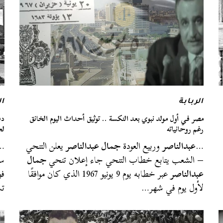
الربابة
ال
مصر في أول مولد نبوي بعد النكسة .. توثيق أحداث اليوم الخانق
دف
رغم روحانياته
لح
…
عبدالناصر
وربيع العودة
جمال عبدالناصر
يعلن التنحي
…ذ
– الشعب يتابع خطاب التنحي جاء إعلان تنحي
جمال
سا
عبدالناصر
عبر خطابه يوم 9 يونيو 1967 الذي كان موافقًا
فو
لأول يوم في شهر…
تش