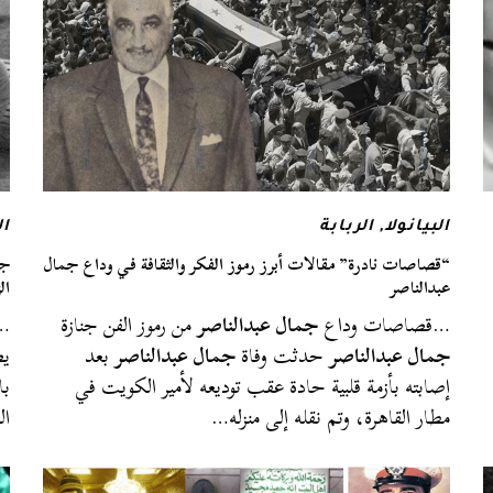
البيانولا
,
الربابة
ال
“قصاصات نادرة” مقالات أبرز رموز الفكر والثقافة في وداع جمال
عبدالناصر
ال
…قصاصات وداع
جمال عبدالناصر
من رموز الفن جنازة
…
جمال عبدالناصر
حدثت وفاة
جمال عبدالناصر
بعد
يص
إصابته بأزمة قلبية حادة عقب توديعه لأمير الكويت في
با
مطار القاهرة، وتم نقله إلى منزله…
ال