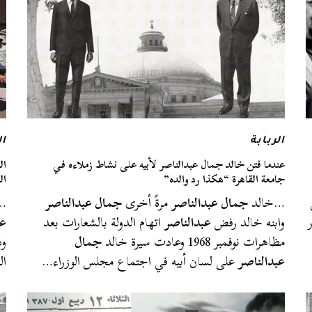
الربابة
ال
عندما فتن خالد جمال عبدالناصر لأبيه على نشاط زملاءه في
جامعة القاهرة “هكذا رد والده”
ال
ن
…خالد
جمال عبدالناصر
مرةً أخرى
جمال عبدالناصر
…و
وابنه خالد رفض
عبدالناصر
اتهام الدولة بالشعارات بعد
عب
مظاهرات نوفمبر 1968 وعادت سيرة خالد
جمال
وذ
عبدالناصر
على لسان أبيه في اجتماع مجلس الوزراء…
ال