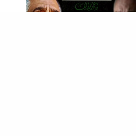
ربابة
مد رائف مؤلف البوابة السوداء.. مدح “ناصر” بعد موته ووصف
إخوان بالأوغاد
عبدالناصر
الغريب أن أحمد رائف نفسه هو الذي قام
ثاء
جمال عبدالناصر
بعد دفنه، مباشرةً في خطاب أرسله
ى فتحي غانم رئيس تحرير الجمهورية، وقال رائف في
طابه “رحل
عبدالناصر
…