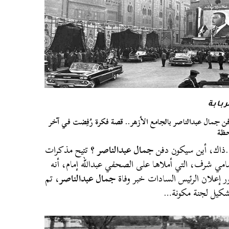
ربابة
ن جمال عبدالناصر بالجامع الأزهر.. قصة فكرة رُفِضت في آخر
ظة
اك، أين سيكون دفن
جمال عبدالناصر
؟ تتيح مذكرات
مي شرف، التي أملاها على الصحفي عبدالله إمام، أنه
ر إعلان الرئيس السادات خبر وفاة
جمال عبدالناصر
، تم
كيل لجنة مكونة…