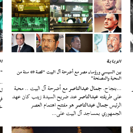
الربابة
ال
بين السيسي ورؤساء مصر مع أضرحة آل البيت “قصة 69 سنة من
“ا
المحبة والمصلحة”
…ا
…بنجاح.
جمال عبدالناصر
مع أضرحة آل البيت .. محبة
لم
على طريقته
عبدالناصر
عند ضريح السيدة زينب كان عهد
ف
الرئيس
جمال عبدالناصر
هو مفتتح اهتمام العصر
خل
الجمهوري بمساجد آل البيت على…