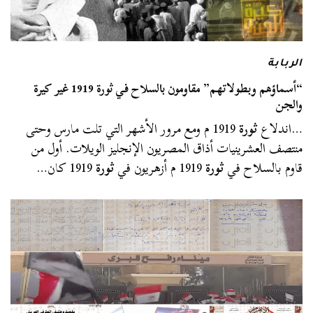
الربابة
“أسماؤهم وبطولاتهم” مقاومون بالسلاح في ثورة 1919 غير كيرة
والجن
…اندلاع
ثورة
1919 م ومع مرور الأشهر التي تلت مارس وحتى
منتصف العشرينيات أذاق المصريون الإنجليز الويلات. أول من
قاوم بالسلاح في
ثورة
1919 م أزهريون في
ثورة
1919 كان…