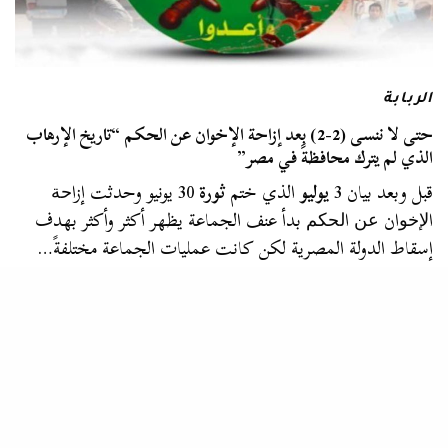
الربابة
حتى لا ننسى (2-2) بعد إزاحة الإخوان عن الحكم “تاريخ الإرهاب
الذي لم يترك محافظةً في مصر”
قبل وبعد بيان 3
يوليو
الذي ختم
ثورة
30 يونيو وحدثت إزاﺣﺔ
اﻹﺧﻮان ﻋﻦ اﻟﺤﻜﻢ بدأ عنف الجماعة يظهر أكثر وأكثر بهدف
إسقاط الدولة المصرية لكن كانت عمليات الجماعة مختلفةً…