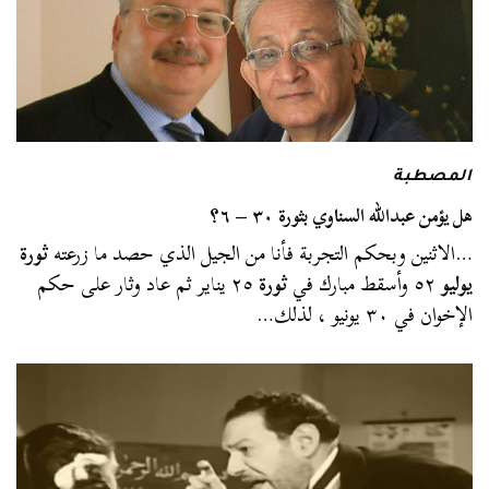
المصطبة
هل يؤمن عبدالله السناوي بثورة ٣٠ – ٦؟
…الاثنين وبحكم التجربة فأنا من الجيل الذي حصد ما زرعته
ثورة
يوليو
٥٢ وأسقط مبارك في
ثورة
٢٥ يناير ثم عاد وثار على حكم
الإخوان في ٣٠ يونيو ، لذلك…