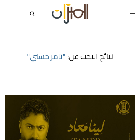
نتائج البحث عن:
"تامر حسني"