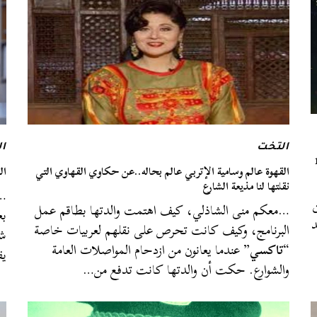
التخت
ا
القهوة عالم وسامية الإتربي عالم بحاله..عن حكاوي القهاوي التي
ال
نقلتها لنا مذيعة الشارع
…أ
…معكم منى الشاذلي، كيف اهتمت والدتها بطاقم عمل
بع
د
البرنامج، وكيف كانت تحرص على نقلهم لعربيات خاصة
شخ
“
تاكسي
” عندما يعانون من ازدحام المواصلات العامة
يف
والشوارع. حكت أن والدتها كانت تدفع من…