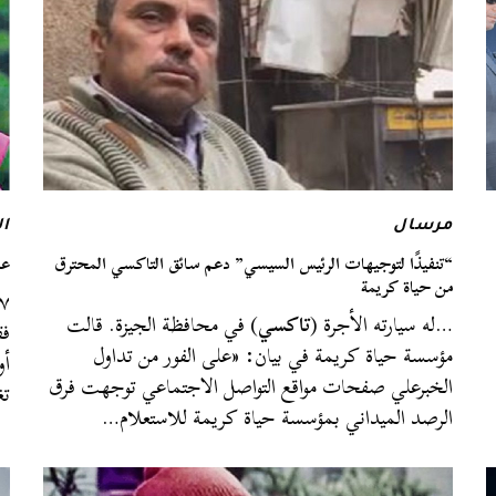
مرسال
ا
“تنفيذًا لتوجيهات الرئيس السيسي” دعم سائق التاكسي المحترق
عن
من حياة كريمة
…له سيارته الأجرة (
تاكسي
) في محافظة الجيزة. قالت
فق
مؤسسة حياة كريمة في بيان: «على الفور من تداول
أو
الخبرعلي صفحات مواقع التواصل الاجتماعي توجهت فرق
تغ
الرصد الميداني بمؤسسة حياة كريمة للاستعلام…