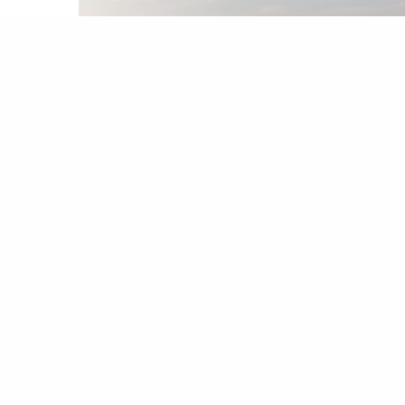
لمصطبة
وقاية خير من الغرامة..هكذا يتعامل البعض مع قرارات الحد من
تشار كورونا بالاسكندرية
لخمسين جنيهًا. وقد سألنا سائق
تاكسي
لم يرد ذكر
مه حول الاستمرار في تطبيق هذه الاجراءات باليوم
ثاني على التوالي بيوم الإثنين الرابع من يناير فأجاب أن
قرار يطبق على…