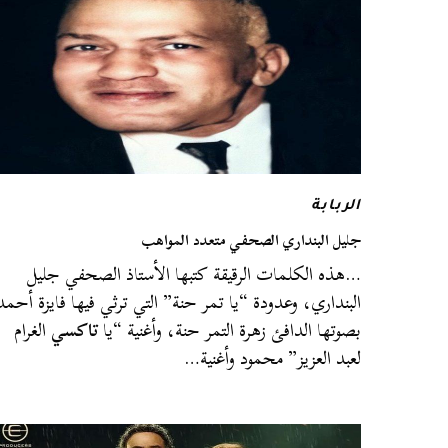
الربابة
جليل البنداري الصحفي متعدد المواهب
…هذه الكلمات الرقيقة كتبها الأستاذ الصحفي جليل
البنداري، وعدودة “يا تمر حنة” التي ترثي فيها فايزة أحمد
بصوتها الدافئ زهرة التمر حنة، وأغنية “يا
تاكسي
الغرام
لعبد العزيز” محمود وأغنية…