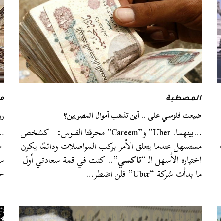
المصطبة
م
ضيعت فلوسي على .. أين تذهب أموال المصريين؟
رو
…بينهما. Uber” و”Careem” محرقتا الفلوس: كشخص
…أ
مستسهل عندما يتعلق الأمر بركب المواصلات ودائمًا يكون
حت
اختياره الأسهل الـ “
تاكسي
”.. كنت في قمة سعادتي أول
سل
ما بدأت شركة “Uber” فلن اضطر…
ح