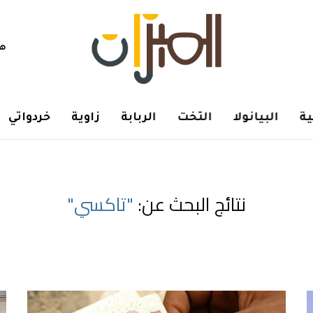
هم
ة
البيانولا
التخت
الربابة
زاوية
خردواتي
نتائج البحث عن:
"تاكسي"