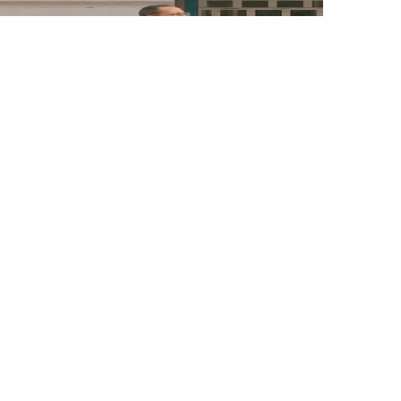
التخت
فتوى في البوس .. كيف يثق المصري في شيخ متحرش؟
…الروشنة و التي تشبه لحى الدعاة الشباب الجدد. يركب
الشاب مع سائق
تاكسي
والذي لعب دوره الفنان
السكندري شريف الدسوقي. فيظن السائق أن الشاب
المتحرش شيخًا!….ويتوسم من هيئته بالقفطان الأبيض…