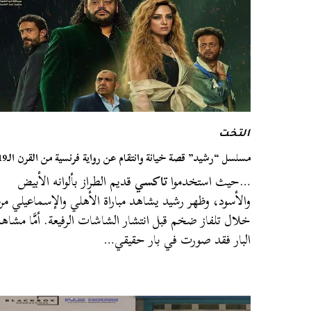
التخت
مسلسل “رشيد” قصة خيانة وانتقام عن رواية فرنسية من القرن الـ19
…حيث استخدموا
تاكسي
قديم الطراز بألوانه الأبيض
والأسود، وظهر رشيد يشاهد مباراة الأهلي والإسماعيلي من
خلال تلفاز ضخم قبل انتشار الشاشات الرفيعة. أمَّا مشاه
البار فقد صورت في بار حقيقي…