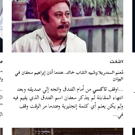
التخت
م
مُعلم السندريلا وشبيه الشاب خالد..عندما أذن إبراهيم سعفان في
اليونان
وا
…اوقف
تاكسي
من أمام الفندق واتجه إلي صديقه وبعد
…ك
انتهاء المقابلة لم يتذكر سعفان اسم الفندق الذي يقيم فيه
ال
ولم يكن يعلم أي كلمة إنجليزية وعندما مر الوقت وقف
”
في…
ال