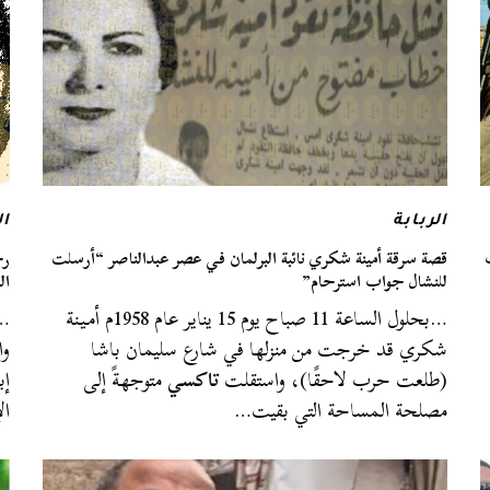
الربابة
ال
قصة سرقة أمينة شكري نائبة البرلمان في عصر عبدالناصر “أرسلت
رح
للنشال جواب استرحام”
ال
…بحلول الساعة 11 صباح يوم 15 يناير عام 1958م أمـيـنة
…م
شكري قد خرجت من منزلها في شارع سليمان باشا
وا
(طلعت حرب لاحقًا)، واستقلت
تاكسي
متوجهةً إلى
مصلحة المساحة التي بقيت…
ال