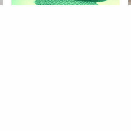
المصطبة
ا
يوميات طالب الكلية الحربية (٤) .. الشريط الأحمر
ال
ان
…للمرة الأولى راكبا
تاكسي
إلى الكلية الحربية في الثامنة
…ا
من مساء الجمعة. ذلك الموعد الذي ساستمر أعود فيه
اس
لمدة ٣ سنوات حتى تخرجي وسيبقى حاملة قبضة قلب ما
ال
طيلة ما…
ال