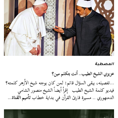
المصطبة
عزيزي الشيخ الطيب.. أنت بتكلم مين؟
…تفصيله، يبقى السؤال قائم: لمن كان يوجه شيخ الأزهر كلمته؟
فيديو كلمة الشيخ الطيب إقرأ أيضاً الشيخ منصور الشامي
الدمنهوري .. مسيرة قارئ القرآن في بداية خطاب
تأميم القناة
…