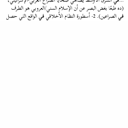
…
في
الشرق الأوسط يضاهي ضحايا الصراع العربي-الإسرائيلي،
(ده طبعًا بغض البصر عن أن الإسلام السني/العروبي هو الطرف
في
الصراعين). 2- أسطورة النظام الأخلاقي
في
الواقع اللي حصل
-حسب التاريخ العربي/الإسلامي-…
التخت
,
المصطبة
الدحيح وفخ المركزية العروبية