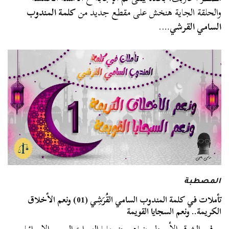
والحلقة الجاية هنخش على مقطع جديد من
كلمة المندوب
السامي القرشي
….
المصطبة
تأملات في كلمة المندوب السامي القُرَشِي (01) ونعم الأخلاق
الكريمة.. ونعم السجايا القويمة