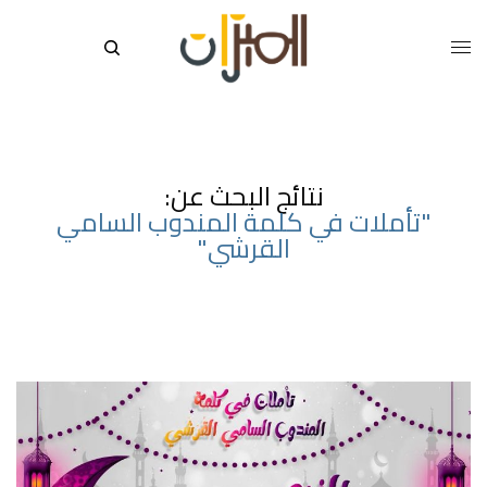
نتائج البحث عن:
"تأملات في كلمة المندوب السامي
القرشي"