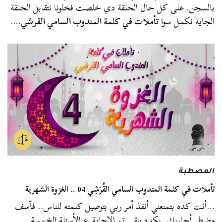
بالسجن. على كل حال الحلقة دي خلصت فخلونا نتقابل الحلقة
الجاية نكمل سوا
تأملات في كلمة المندوب السامي القرشي
….
المصطبة
تأملات في كلمة المندوب السامي القُرَشِي 04 .. الغزوة الشهرية
…أنت كده بتمنعني أنفذ أمر ربي بتوصيل كلمته للناس.. فآسف
مضطر أحاربك. بكده يبقى تم الإجابة ع الأسئلة الخمسة