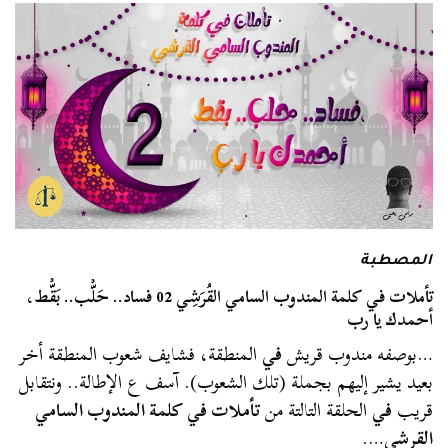
المصطبة
تأملات في كلمة المندوب السامي القُرَشِي 02 فساد.. حَلّْب.. بَقّْط،
أحمدك يا رب
…بوصفه مندوب قريش
في
المنطقة، فشايف شعوب المنطقة أخر
بعيد يشير إليهم بجملة (تلك الشعوب). آسف ع الإطالة.. ونتقابل
قريب
في
الحلقة التالتة من
تأملات في كلمة المندوب السامي
القرشي
….