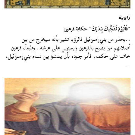
زاوية
“فَالْيَوْمَ نُنَجِّيكَ بِبَدَنِكَ” حكاية فرعون
…يحذر من
بني إسرائيل
فالرؤيا تشير بأنه سيخرج من بين
أصلابهم من يطيح بالفرعون ويستولي على عرشه.. وطبعاً، فرعون
خاف على حكمه، فأمر جنوده بأن يفتشوا بين نساء
بني إسرائيل
،
…