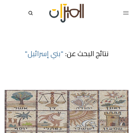
نتائج البحث عن:
"بني إسرائيل"