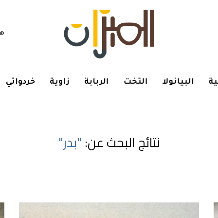
هم
ة
البيانولا
التخت
الربابة
زاوية
خردواتي
نتائج البحث عن:
"بدر"