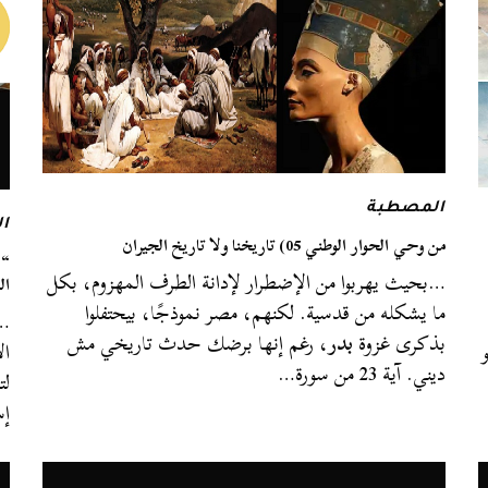
المصطبة
ا
من وحي الحوار الوطني 05) تاريخنا ولا تاريخ الجيران
…بحيث يهربوا من الإضطرار لإدانة الطرف المهزوم، بكل
ال
ما يشكله من قدسية. لكنهم، مصر نموذجًا، بيحتفلوا
…ا
بذكرى غزوة
بدر
، رغم إنها برضك حدث تاريخي مش
ى الثانية 55 هو
ال
ديني. آية 23 من سورة…
لت
إس