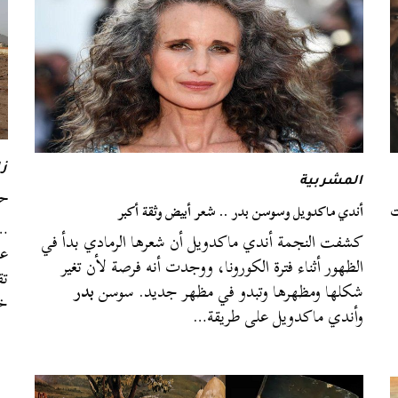
زا
المشربية
حكاية آية (
ت
أندي ماكدويل وسوسن بدر .. شعر أبيض وثقة أكبر
…
كشفت النجمة أندي ماكدويل أن شعرها الرمادي بدأ في
عل
الظهور أثناء فترة الكورونا، ووجدت أنه فرصة لأن تغير
تق
شكلها ومظهرها وتبدو في مظهر جديد. سوسن
بدر
خر
وأندي ماكدويل على طريقة…