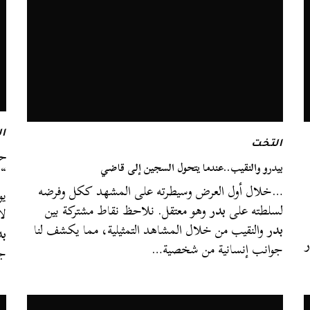
ال
التخت
بيدرو والنقيب..عندما يتحول السجين إلى قاضي
“ب
…خلال أول العرض وسيطرته على المشهد ككل وفرضه
يو
لسلطته على
بدر
وهو معتقل. نلاحظ نقاط مشتركة بين
لا
بدر
والنقيب من خلال المشاهد التمثيلية، مما يكشف لنا
بد
ر
جوانب إنسانية من شخصية…
جو