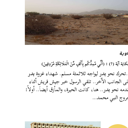
وية
7) : (أَنِّي مُمِدُّكُم بِأَلْفٍ مِّنَ الْمَلَائِكَةِ مُرْدِفِينَ)
تحرك نحو
بدر
ليواجه ثلاثمئة مسلم. شهداء غزوة
بدر
ى الجانب الآخر.. تلقي الرسول خبر جيش قريش أثناء
دمه نحو
بدر
.. هنا، كانت الحيرة، والمأزق أيضاَ.. أولاً:
وج النبي محمد…