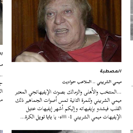
ا
مس
…أ
المصطبة
ميمي الشربيني .. الملاعب حواديت
جم
ال
…المنتخب والأهلى والزمالك بصوت الإيفيهاتجي المعتبر
مش
ميمي الشربيني وللمرة الثانية تمس أصوات الجماهير ذلك
القلب فيشدو بإيفيهاته وإليكم أشهر إيفيهات عنتيل
الإيفيهات ميمي الشربيني 1- ااااه- يا
بابا نويل
الكرة…