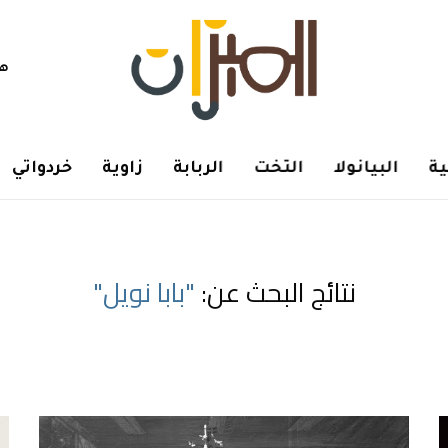
هم
ة
البيانولا
التخت
الربابة
زاوية
خردواتي
نتائج البحث عن:
"بابا نويل"