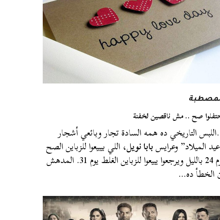
لمصطبة
تفلوا صح .. مش ناقصين لخفنة
للبس التاريخي ده همه السادة تجار وبائعي أشجار
يد الميلاد” وعرايس
بابا نويل
، اللي بيبيعوا للزباين الصح
يوم 24 بالليل ويرجعوا يبيعوا للزباين الغلط يوم 31. المدهش
 الخطأ ده…