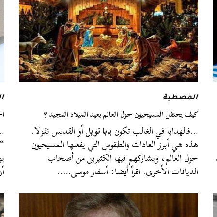
المصطبة
ا
كيف يحتفل المسيحيون حول العالم بعيد الميلاد المجيد ؟
اح
…فالهدايا في الغالب تكون
بابا نويل
أو القديس نقولا.
…ا
هذه هي أبرز العادات والطقوس التي يفعلها المسيحيون
“ع
حول العالم، ويشاركهم فيها الكثيرين من أصحاب
الديانات الأخرى. اقرأ أيضا: أسفار موسى…..
أن