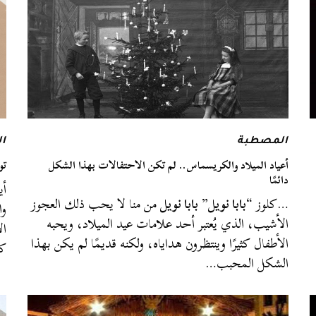
المصطبة
ال
أعياد الميلاد والكريسماس.. لم تكن الاحتفالات بهذا الشكل
تو
دائمًا
أي
…كلوز “
بابا نويل
”
بابا نويل
من منا لا يحب ذلك العجوز
وا
الأشيب، الذي يُعتبر أحد علامات عيد الميلاد، ويحبه
ال
الأطفال كثيرًا وينتظرون هداياه، ولكنه قديمًا لم يكن بهذا
كل
الشكل المحبب…