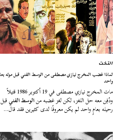
التخت
لماذا غضب المخرج نيازي مصطفى من الوسط الفني قبل موته بعا
واحد
مات المخرج نيازي مصطفى في 19 أكتوبر 1986 قتيلاً
ودُفِن معه حل اللغز، لكن لغز غضبه من
الوسط الفني
قبل
رحيله بعامٍ واحد لم يكن معروفًا لدى كثيرين فقد قال…