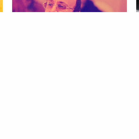
التخت
ا
الاعتزال والعودة بسرعة الضوء.. مجدي صبحي “رايح جاي”
ملف ب
…يومين فقط من هجومه على زملائه في
الوسط الفني
،
…ا
واتهامه لهم، مدعيا أنهم كانوا يتقربون منه عندما كان في
يق
“قمة توهجه
الفني
”. مجدي صبحي.. كل حاجة
مج
وعكسها المتابع لصفة مجدي…
ال