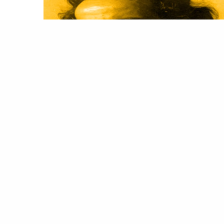
لتخت
ليغ حمدي (7) : بليغ حمدي بين اللهو وصناعة المجد
لموسيقى للشاعر مجدي نجيب من أجل عينيك لم
ف صدام بليغ مع
الوسط الفني
عند الشعراء فنقل محرر
لة الشبكة بعض الآراء التي فتح فيها بليغ النار على كل
ملحنين…