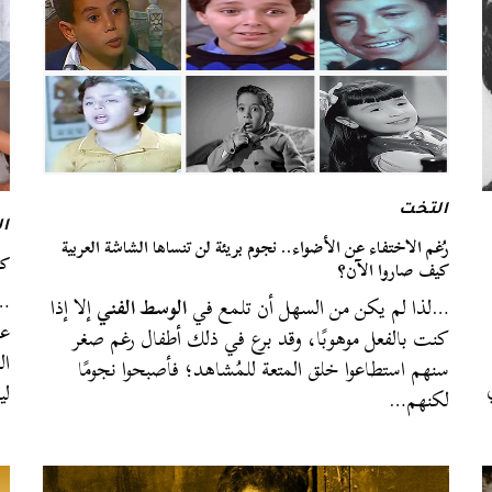
التخت
ا
رُغم الاختفاء عن الأضواء.. نجوم بريئة لن تنساها الشاشة العربية
كا
كيف صاروا الآن؟
…
…لذا لم يكن من السهل أن تلمع في
الوسط الفني
إلا إذا
عد
كنت بالفعل موهوبًا، وقد برع في ذلك أطفال رغم صغر
ال
سنهم استطاعوا خلق المتعة للمُشاهد؛ فأصبحوا نجومًا
لي
لكنهم…