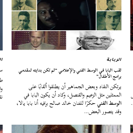
الربابة
ا
لقب البابا في الوسط الفني والإعلامي “لم تكن بدايته لمقدمي
سا
برامج الأطفال”
طا
يرتكن النقاد وبعض الجماهير أن يطلقوا ألقابًا على
وا
ل
الممثلين مثل الزعيم والقنصل، وكاد أن يكون البابا في
نق
…
الوسط الفني
حكرًا للفنان خالد صالح بإفيه أنا بابا يالا،
وقد يتصور البعض…