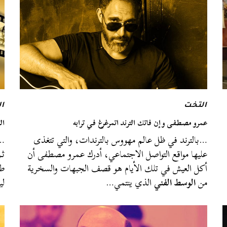
التخت
ا
عمرو مصطفى وإن فاتك الترند اتمرغرغ في ترابه
ال
…بالترند في ظل عالم مهووس بالترندات، والتي تتغذى
…ف
عليها مواقع التواصل الاجتماعي، أدرك عمرو مصطفى أن
ثم
أكل العيش في تلك الأيام هو قصف الجبهات والسخرية
طو
من
الوسط الفني
الذي ينتمي…
لي