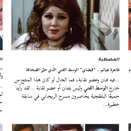
المصطبة
ال
م
ظاهرة هياتم .. “قبضاي” الوسط الفني الذي حيّر الصحافة
وأ
…فيه فنان وعضو نقابة، فما الحال لو كان هذا المنتج من
…و
خارج
الوسط الفني
وليس بفنان أو عضو نقابة .. لقد رأينا
لم
جميعًا البلطجية يحاصرون مسرح الريحاني في سابقة
حي
خطيرة…
حاد