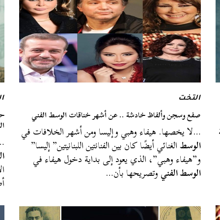
التخت
ا
صفع وسجن وألفاظ خادشة .. عن أشهر خناقات الوسط الفني
حو
ال
…لا يخصها. هيفاء وهبي وإليسا ومن أشهر الخلافات في
…
الوسط
الغنائي أيضًا كان بين الفنانتين اللبنانيتين” إليسا”
ال
و”هيفاء وهبي”، الذي يعود إلى بداية دخول هيفاء في
ال
الوسط الفني
وتصريحها بأن…
أ