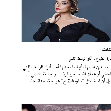
لتخت
رة الطباخ .. لُغز الوسط الفني
لما اقترن اسمها بأزمة ما يعيشها أحد أفراد
الوسط الفني
لغنائي أو عملًا فنيًا سينجزه قريبًا .. والحقيقة تقتضي أن
ول أن اسمًا مثل “سارة الطبّاخ” هو اسمًا جدليًا منذ…