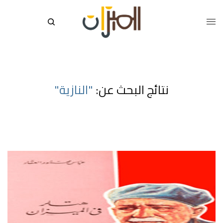
نتائج البحث عن:
"النازية"